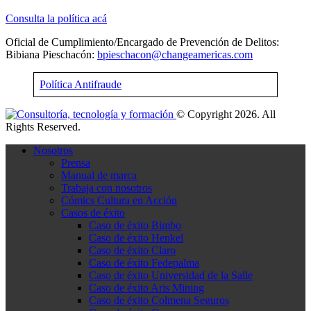
Consulta la política acá
Oficial de Cumplimiento/Encargado de Prevención de Delitos:
Bibiana Pieschacón:
bpieschacon@changeamericas.com
Política Antifraude
© Copyright 2026. All
Rights Reserved.
Nosotros
Prensa
Manual de marca
Trabaja con nosotros
Cómics Cultura en Acción
Casos de éxito
Caso de éxito Bimbo
Caso de éxito Henkel
Caso de éxito Claro
Caso de éxito Fedepalma
Caso de éxito Universidad de la Salle
Caso de éxito Aris Mining
Caso de éxito Colmena Seguros