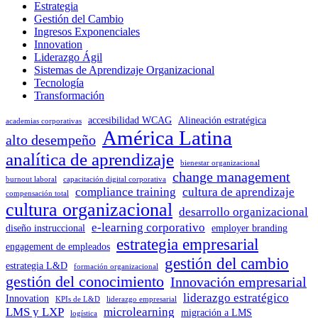
Estrategia
Gestión del Cambio
Ingresos Exponenciales
Innovation
Liderazgo Ágil
Sistemas de Aprendizaje Organizacional
Tecnología
Transformación
accesibilidad WCAG
Alineación estratégica
academias corporativas
América Latina
alto desempeño
analítica de aprendizaje
bienestar organizacional
change management
burnout laboral
capacitación digital corporativa
compliance training
cultura de aprendizaje
compensación total
cultura organizacional
desarrollo organizacional
e-learning corporativo
diseño instruccional
employer branding
estrategia empresarial
engagement de empleados
gestión del cambio
estrategia L&D
formación organizacional
gestión del conocimiento
Innovación empresarial
liderazgo estratégico
Innovation
KPIs de L&D
liderazgo empresarial
LMS y LXP
microlearning
migración a LMS
logística