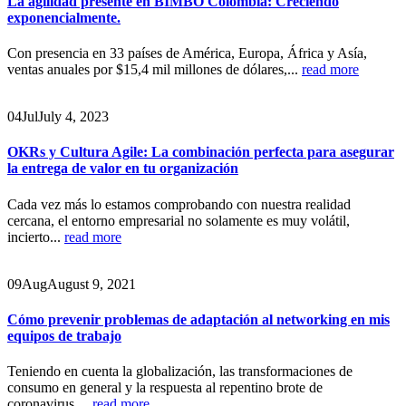
La agilidad presente en BIMBO Colombia: Creciendo
exponencialmente.
Con presencia en 33 países de América, Europa, África y Asía,
ventas anuales por $15,4 mil millones de dólares,...
read more
04
Jul
July 4, 2023
OKRs y Cultura Agile: La combinación perfecta para asegurar
la entrega de valor en tu organización
Cada vez más lo estamos comprobando con nuestra realidad
cercana, el entorno empresarial no solamente es muy volátil,
incierto...
read more
09
Aug
August 9, 2021
Cómo prevenir problemas de adaptación al networking en mis
equipos de trabajo
Teniendo en cuenta la globalización, las transformaciones de
consumo en general y la respuesta al repentino brote de
coronavirus,...
read more