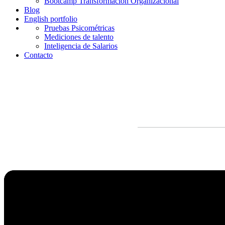
Bootcamp Transformación Organizacional
Blog
English portfolio
Pruebas Psicométricas
Mediciones de talento
Inteligencia de Salarios
Contacto