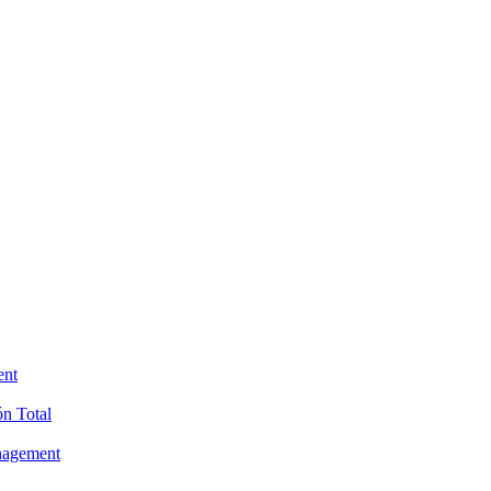
ent
ón Total
anagement