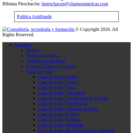
Bibiana Pieschacón:
bpieschacon@changeamericas.com
Política Antifraude
© Copyright 2026. All
Rights Reserved.
Nosotros
Prensa
Manual de marca
Trabaja con nosotros
Cómics Cultura en Acción
Casos de éxito
Caso de éxito Bimbo
Caso de éxito Henkel
Caso de éxito Claro
Caso de éxito Fedepalma
Caso de éxito Universidad de la Salle
Caso de éxito Aris Mining
Caso de éxito Colmena Seguros
Caso de éxito Ocensa
Caso de éxito Walmart
Caso de éxito Mutualser
Caso de éxito S&A Servicios y Asesorias