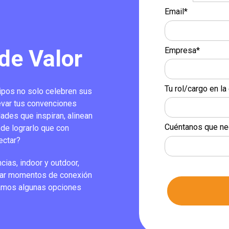
Email*
de Valor
Empresa*
Tu rol/cargo en l
ipos no solo celebren sus
levar tus convenciones
dades que inspiran, alinean
Cuéntanos que ne
 de lograrlo que con
ectar?
ncias,
indoor
y
outdoor
,
rear momentos de conexión
ntamos algunas opciones