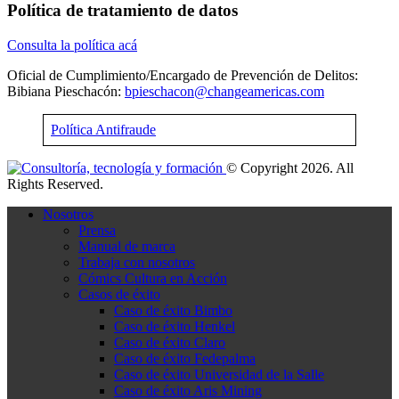
Política de tratamiento de datos
Consulta la política acá
Oficial de Cumplimiento/Encargado de Prevención de Delitos:
Bibiana Pieschacón:
bpieschacon@changeamericas.com
Política Antifraude
© Copyright 2026. All
Rights Reserved.
Nosotros
Prensa
Manual de marca
Trabaja con nosotros
Cómics Cultura en Acción
Casos de éxito
Caso de éxito Bimbo
Caso de éxito Henkel
Caso de éxito Claro
Caso de éxito Fedepalma
Caso de éxito Universidad de la Salle
Caso de éxito Aris Mining