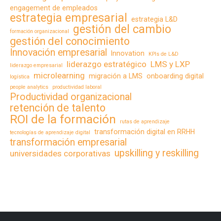
engagement de empleados
estrategia empresarial
estrategia L&D
gestión del cambio
formación organizacional
gestión del conocimiento
Innovación empresarial
Innovation
KPIs de L&D
liderazgo estratégico
LMS y LXP
liderazgo empresarial
microlearning
migración a LMS
onboarding digital
logística
people analytics
productividad laboral
Productividad organizacional
retención de talento
ROI de la formación
rutas de aprendizaje
transformación digital en RRHH
tecnologías de aprendizaje digital
transformación empresarial
upskilling y reskilling
universidades corporativas