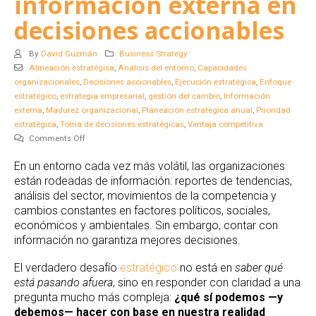
información externa en
decisiones accionables
By
David Guzmán
Business Strategy
Alineación estratégica
,
Análisis del entorno
,
Capacidades
organizacionales
,
Decisiones accionables
,
Ejecución estratégica
,
Enfoque
estratégico
,
estrategia empresarial
,
gestión del cambio
,
Información
externa
,
Madurez organizacional
,
Planeación estratégica anual
,
Prioridad
estratégica
,
Toma de decisiones estratégicas
,
Ventaja competitiva
on
Comments Off
Del
En un entorno cada vez más volátil, las organizaciones
“qué
están rodeadas de información: reportes de tendencias,
está
análisis del sector, movimientos de la competencia y
pasando
afuera”
cambios constantes en factores políticos, sociales,
al
económicos y ambientales. Sin embargo, contar con
“qué
información no garantiza mejores decisiones.
sí
podemos
El verdadero desafío
estratégico
no está en
saber qué
hacer”:
está pasando afuera
, sino en responder con claridad a una
cómo
pregunta mucho más compleja:
¿qué sí podemos —y
convertir
debemos— hacer con base en nuestra realidad