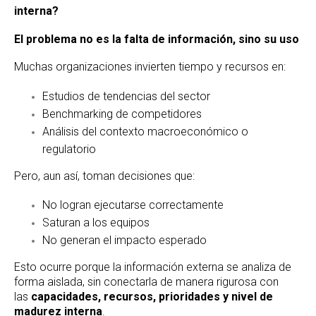
información
interna?
externa
en
El problema no es la falta de información, sino su uso
decisiones
accionables
Muchas organizaciones invierten tiempo y recursos en:
Estudios de tendencias del sector
Benchmarking de competidores
Análisis del contexto macroeconómico o
regulatorio
Pero, aun así, toman decisiones que:
No logran ejecutarse correctamente
Saturan a los equipos
No generan el impacto esperado
Esto ocurre porque la información externa se analiza de
forma aislada, sin conectarla de manera rigurosa con
las
capacidades, recursos, prioridades y nivel de
madurez interna
.