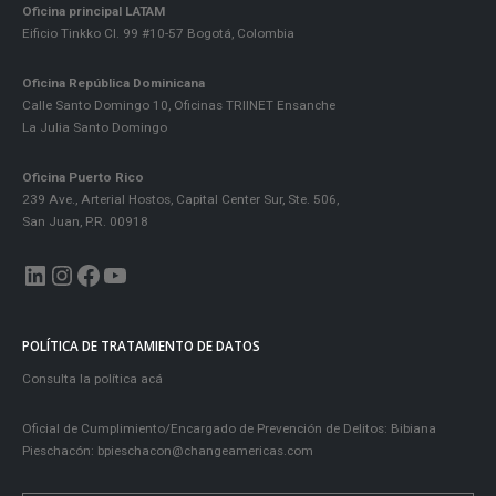
Oficina principal LATAM
Eificio Tinkko Cl. 99 #10-57 Bogotá, Colombia
Oficina República Dominicana
Calle Santo Domingo 10, Oficinas TRIINET Ensanche
La Julia Santo Domingo
Oficina Puerto Rico
239 Ave., Arterial Hostos, Capital Center Sur, Ste. 506,
San Juan, P.R. 00918
LinkedIn
Instagram
Facebook
YouTube
POLÍTICA DE TRATAMIENTO DE DATOS
Consulta la política acá
Oficial de Cumplimiento/Encargado de Prevención de Delitos: Bibiana
Pieschacón:
bpieschacon@changeamericas.com