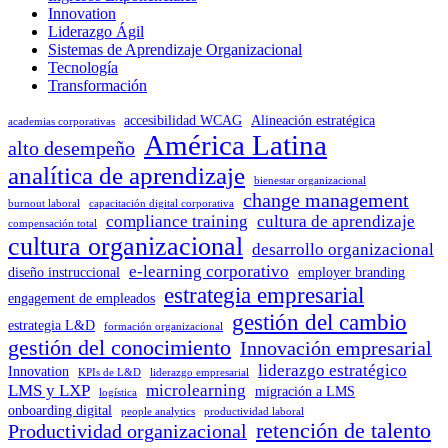
Innovation
Liderazgo Ágil
Sistemas de Aprendizaje Organizacional
Tecnología
Transformación
accesibilidad WCAG
Alineación estratégica
academias corporativas
América Latina
alto desempeño
analítica de aprendizaje
bienestar organizacional
change management
burnout laboral
capacitación digital corporativa
compliance training
cultura de aprendizaje
compensación total
cultura organizacional
desarrollo organizacional
e-learning corporativo
diseño instruccional
employer branding
estrategia empresarial
engagement de empleados
gestión del cambio
estrategia L&D
formación organizacional
gestión del conocimiento
Innovación empresarial
liderazgo estratégico
Innovation
KPIs de L&D
liderazgo empresarial
LMS y LXP
microlearning
migración a LMS
logística
onboarding digital
people analytics
productividad laboral
retención de talento
Productividad organizacional