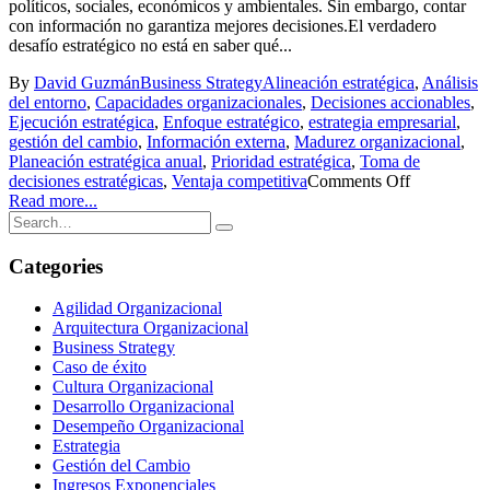
políticos, sociales, económicos y ambientales. Sin embargo, contar
con información no garantiza mejores decisiones.El verdadero
desafío estratégico no está en saber qué...
By
David Guzmán
Business Strategy
Alineación estratégica
,
Análisis
del entorno
,
Capacidades organizacionales
,
Decisiones accionables
,
Ejecución estratégica
,
Enfoque estratégico
,
estrategia empresarial
,
gestión del cambio
,
Información externa
,
Madurez organizacional
,
Planeación estratégica anual
,
Prioridad estratégica
,
Toma de
decisiones estratégicas
,
Ventaja competitiva
Comments Off
Read more...
Categories
Agilidad Organizacional
Arquitectura Organizacional
Business Strategy
Caso de éxito
Cultura Organizacional
Desarrollo Organizacional
Desempeño Organizacional
Estrategia
Gestión del Cambio
Ingresos Exponenciales