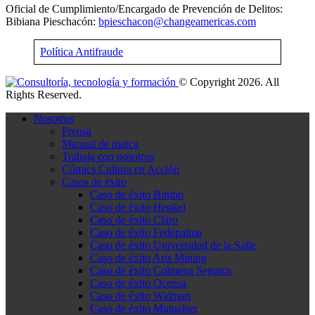
Oficial de Cumplimiento/Encargado de Prevención de Delitos:
Bibiana Pieschacón:
bpieschacon@changeamericas.com
Política Antifraude
© Copyright 2026. All
Rights Reserved.
Nosotros
Prensa
Manual de marca
Trabaja con nosotros
Cómics Cultura en Acción
Casos de éxito
Caso de éxito Bimbo
Caso de éxito Henkel
Caso de éxito Claro
Caso de éxito Fedepalma
Caso de éxito Universidad de la Salle
Caso de éxito Aris Mining
Caso de éxito Colmena Seguros
Caso de éxito Ocensa
Caso de éxito Walmart
Caso de éxito Mutualser