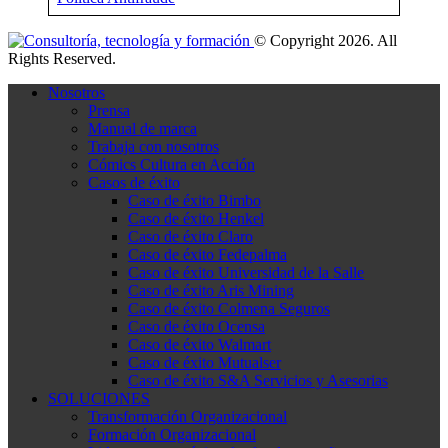
© Copyright 2026. All
Rights Reserved.
Nosotros
Prensa
Manual de marca
Trabaja con nosotros
Cómics Cultura en Acción
Casos de éxito
Caso de éxito Bimbo
Caso de éxito Henkel
Caso de éxito Claro
Caso de éxito Fedepalma
Caso de éxito Universidad de la Salle
Caso de éxito Aris Mining
Caso de éxito Colmena Seguros
Caso de éxito Ocensa
Caso de éxito Walmart
Caso de éxito Mutualser
Caso de éxito S&A Servicios y Asesorias
SOLUCIONES
Transformación Organizacional
Formación Organizacional