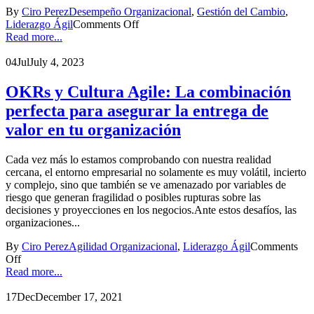
By
Ciro Perez
Desempeño Organizacional
,
Gestión del Cambio
,
Liderazgo Ágil
Comments Off
Read more...
04
Jul
July 4, 2023
OKRs y Cultura Agile: La combinación
perfecta para asegurar la entrega de
valor en tu organización
Cada vez más lo estamos comprobando con nuestra realidad
cercana, el entorno empresarial no solamente es muy volátil, incierto
y complejo, sino que también se ve amenazado por variables de
riesgo que generan fragilidad o posibles rupturas sobre las
decisiones y proyecciones en los negocios.Ante estos desafíos, las
organizaciones...
By
Ciro Perez
Agilidad Organizacional
,
Liderazgo Ágil
Comments
Off
Read more...
17
Dec
December 17, 2021