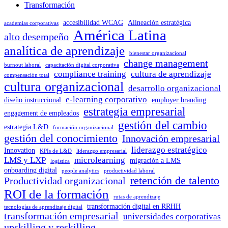
Transformación
accesibilidad WCAG
Alineación estratégica
academias corporativas
América Latina
alto desempeño
analítica de aprendizaje
bienestar organizacional
change management
burnout laboral
capacitación digital corporativa
compliance training
cultura de aprendizaje
compensación total
cultura organizacional
desarrollo organizacional
e-learning corporativo
diseño instruccional
employer branding
estrategia empresarial
engagement de empleados
gestión del cambio
estrategia L&D
formación organizacional
gestión del conocimiento
Innovación empresarial
liderazgo estratégico
Innovation
KPIs de L&D
liderazgo empresarial
LMS y LXP
microlearning
migración a LMS
logística
onboarding digital
people analytics
productividad laboral
retención de talento
Productividad organizacional
ROI de la formación
rutas de aprendizaje
transformación digital en RRHH
tecnologías de aprendizaje digital
transformación empresarial
universidades corporativas
upskilling y reskilling