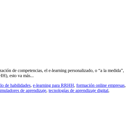
ación de competencias, el e-learning personalizado, o “a la medida”,
H), esto va más...
llo de habilidades
,
e-learning para RRHH
,
formación online empresas
,
imuladores de aprendizaje
,
tecnologías de aprendizaje digital
,