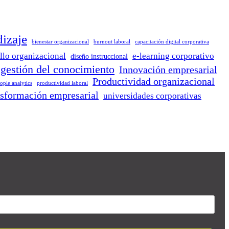
dizaje
bienestar organizacional
burnout laboral
capacitación digital corporativa
llo organizacional
e-learning corporativo
diseño instruccional
gestión del conocimiento
Innovación empresarial
Productividad organizacional
ople analytics
productividad laboral
nsformación empresarial
universidades corporativas