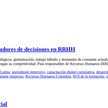
madores de decisiones en RRHH
gicos, globalización, trabajo híbrido y demandas de constante actualiz
ntengan su competitividad. Para responsables de Recursos Humanos (RRH
Latina
,
aprendizaje inmersivo
,
capacitación digital corporativa
,
desarro
arning empresas
,
Recursos Humanos Colombia
,
ROI de la formación
,
s
ial