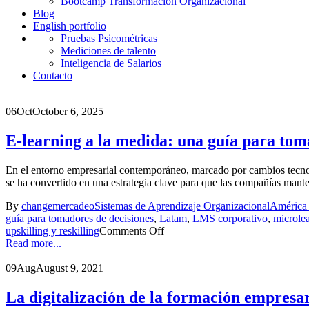
Bootcamp Transformación Organizacional
Blog
English portfolio
Pruebas Psicométricas
Mediciones de talento
Inteligencia de Salarios
Contacto
06
Oct
October 6, 2025
E-learning a la medida: una guía para to
En el entorno empresarial contemporáneo, marcado por cambios tecnoló
se ha convertido en una estrategia clave para que las compañías ma
By
changemercadeo
Sistemas de Aprendizaje Organizacional
América 
guía para tomadores de decisiones
,
Latam
,
LMS corporativo
,
microle
upskilling y reskilling
Comments Off
Read more...
09
Aug
August 9, 2021
La digitalización de la formación empresar