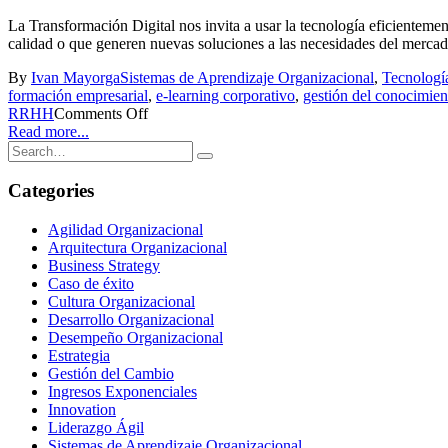
La Transformación Digital nos invita a usar la tecnología eficientemen
calidad o que generen nuevas soluciones a las necesidades del mercad
By
Ivan Mayorga
Sistemas de Aprendizaje Organizacional
,
Tecnologí
formación empresarial
,
e-learning corporativo
,
gestión del conocimien
RRHH
Comments Off
Read more...
Categories
Agilidad Organizacional
Arquitectura Organizacional
Business Strategy
Caso de éxito
Cultura Organizacional
Desarrollo Organizacional
Desempeño Organizacional
Estrategia
Gestión del Cambio
Ingresos Exponenciales
Innovation
Liderazgo Ágil
Sistemas de Aprendizaje Organizacional