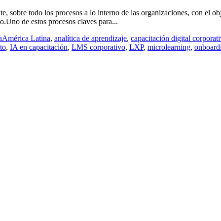
te, sobre todo los procesos a lo interno de las organizaciones, con el o
o.Uno de estos procesos claves para...
a
América Latina
,
analítica de aprendizaje
,
capacitación digital corporat
to
,
IA en capacitación
,
LMS corporativo
,
LXP
,
microlearning
,
onboardi