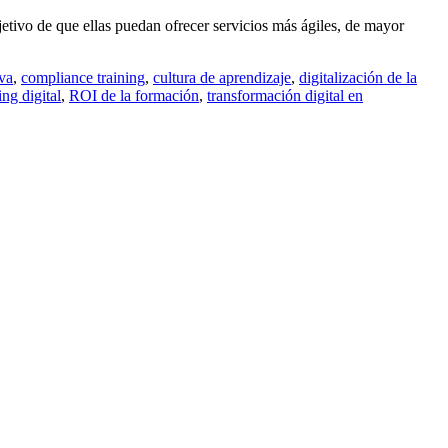
bjetivo de que ellas puedan ofrecer servicios más ágiles, de mayor
iva
,
compliance training
,
cultura de aprendizaje
,
digitalización de la
ng digital
,
ROI de la formación
,
transformación digital en