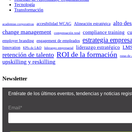
Tecnología
Transformación
alto de
accesibilidad WCAG
Alineación estratégica
academias corporativas
change management
compliance training
cu
compensación total
estrategia empresa
employer branding
engagement de empleados
liderazgo estratégico
LMS
Innovation
KPIs de L&D
liderazgo empresarial
ROI de la formación
retención de talento
rutas de
upskilling y reskilling
Newsletter
Entérate de los últimos eventos, tendencias y noticias reg
Email*