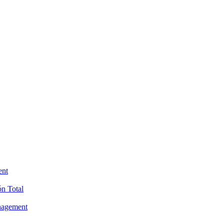
ent
ón Total
anagement