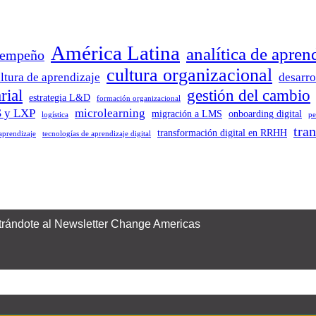
América Latina
analítica de apren
sempeño
cultura organizacional
ltura de aprendizaje
desarro
rial
gestión del cambio
estrategia L&D
formación organizacional
 y LXP
microlearning
migración a LMS
onboarding digital
logística
pe
tra
transformación digital en RRHH
 aprendizaje
tecnologías de aprendizaje digital
istrándote al Newsletter Change Americas