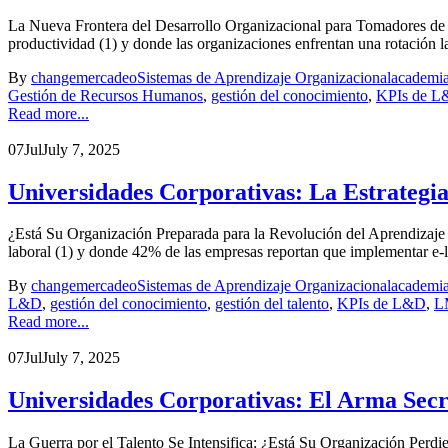
La Nueva Frontera del Desarrollo Organizacional para Tomadores de
productividad (1) y donde las organizaciones enfrentan una rotación l
By
changemercadeo
Sistemas de Aprendizaje Organizacional
academia
Gestión de Recursos Humanos
,
gestión del conocimiento
,
KPIs de 
Read more...
07
Jul
July 7, 2025
Universidades Corporativas: La Estrategia 
¿Está Su Organización Preparada para la Revolución del Aprendizaje
laboral (1) y donde 42% de las empresas reportan que implementar e-l
By
changemercadeo
Sistemas de Aprendizaje Organizacional
academia
L&D
,
gestión del conocimiento
,
gestión del talento
,
KPIs de L&D
,
L
Read more...
07
Jul
July 7, 2025
Universidades Corporativas: El Arma Secr
La Guerra por el Talento Se Intensifica: ¿Está Su Organización Perdie