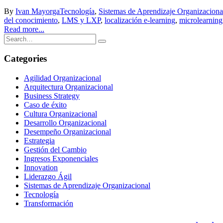
By
Ivan Mayorga
Tecnología
,
Sistemas de Aprendizaje Organizaciona
del conocimiento
,
LMS y LXP
,
localización e-learning
,
microlearning
Read more...
Categories
Agilidad Organizacional
Arquitectura Organizacional
Business Strategy
Caso de éxito
Cultura Organizacional
Desarrollo Organizacional
Desempeño Organizacional
Estrategia
Gestión del Cambio
Ingresos Exponenciales
Innovation
Liderazgo Ágil
Sistemas de Aprendizaje Organizacional
Tecnología
Transformación