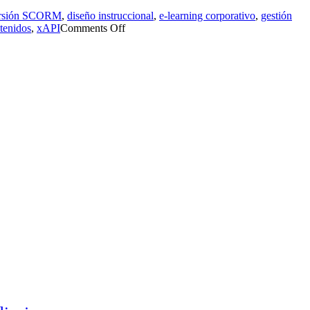
rsión SCORM
,
diseño instruccional
,
e-learning corporativo
,
gestión
ntenidos
,
xAPI
Comments Off