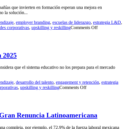
ñías que invierten en formación esperan una mejora en
o la solución...
endizaje
,
employer branding
,
escuelas de liderazgo
,
estrategia L&D
,
des corporativas
,
upskilling y reskilling
Comments Off
n 2025
idera que el sistema educativo no los prepara para el mercado
endizaje
,
desarrollo del talento
,
engagement y retención
,
estrategia
rporativas
,
upskilling y reskilling
Comments Off
la Gran Renuncia Latinoamericana
cana compleja, por ejemplo, el 72.9% de la fuerza laboral mexicana