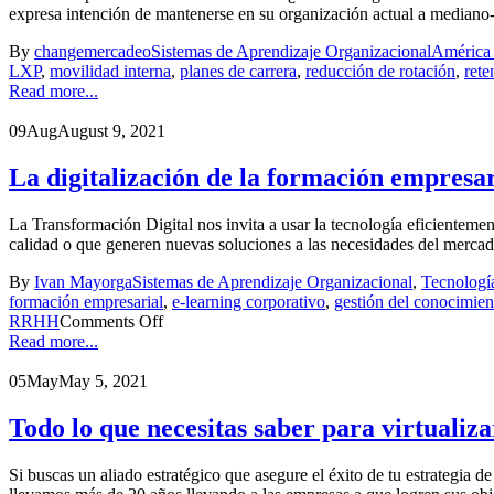
expresa intención de mantenerse en su organización actual a mediano-
By
changemercadeo
Sistemas de Aprendizaje Organizacional
América 
LXP
,
movilidad interna
,
planes de carrera
,
reducción de rotación
,
rete
Read more...
09
Aug
August 9, 2021
La digitalización de la formación empresar
La Transformación Digital nos invita a usar la tecnología eficientemen
calidad o que generen nuevas soluciones a las necesidades del mercad
By
Ivan Mayorga
Sistemas de Aprendizaje Organizacional
,
Tecnologí
formación empresarial
,
e-learning corporativo
,
gestión del conocimien
RRHH
Comments Off
Read more...
05
May
May 5, 2021
Todo lo que necesitas saber para virtuali
Si buscas un aliado estratégico que asegure el éxito de tu estrategia