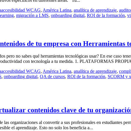
tivos específicos en diferentes áreas. Tu...
a
accesibilidad WCAG
,
América Latina
,
analítica de aprendizaje
,
audito
learning
,
migración a LMS
,
onboarding digital
,
ROI de la formación
,
vi
contenidos de tu empresa con Herramientas t
dos pero no sabes qué herramientas tecnológicas usar? En ese caso tene
 la productividad con tecnología a tu medida. 1. PLATAFORMAS PROPIAS
a
accesibilidad WCAG
,
América Latina
,
analítica de aprendizaje
,
compli
S
,
onboarding digital
,
QA de cursos
,
ROI de la formación
,
SCORM y 
tualizar contenidos clave de tu organizació
 de las organizaciones al convertir a sus profesionales en estudiantes p
sible el aprendizaje. Esto no solo los beneficia a...