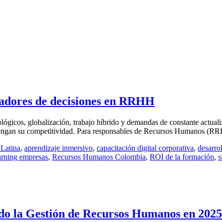
madores de decisiones en RRHH
gicos, globalización, trabajo híbrido y demandas de constante actualiz
ntengan su competitividad. Para responsables de Recursos Humanos (RRH
Latina
,
aprendizaje inmersivo
,
capacitación digital corporativa
,
desarro
arning empresas
,
Recursos Humanos Colombia
,
ROI de la formación
,
s
do la Gestión de Recursos Humanos en 2025