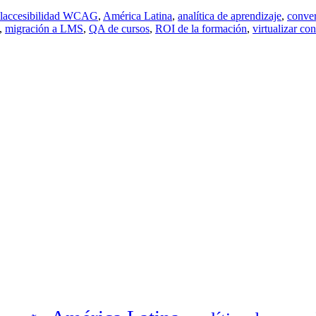
l
accesibilidad WCAG
,
América Latina
,
analítica de aprendizaje
,
conve
,
migración a LMS
,
QA de cursos
,
ROI de la formación
,
virtualizar co