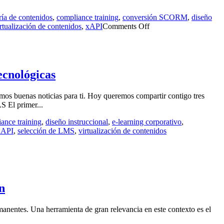
ría de contenidos
,
compliance training
,
conversión SCORM
,
diseño
rtualización de contenidos
,
xAPI
Comments Off
ecnológicas
mos buenas noticias para ti. Hoy queremos compartir contigo tres
 El primer...
ance training
,
diseño instruccional
,
e-learning corporativo
,
xAPI
,
selección de LMS
,
virtualización de contenidos
n
ermanentes. Una herramienta de gran relevancia en este contexto es el