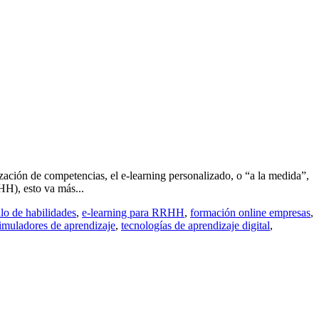
ación de competencias, el e-learning personalizado, o “a la medida”,
H), esto va más...
llo de habilidades
,
e-learning para RRHH
,
formación online empresas
,
imuladores de aprendizaje
,
tecnologías de aprendizaje digital
,