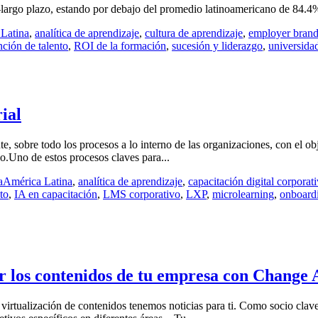
largo plazo, estando por debajo del promedio latinoamericano de 84.4% 
Latina
,
analítica de aprendizaje
,
cultura de aprendizaje
,
employer brand
nción de talento
,
ROI de la formación
,
sucesión y liderazgo
,
universida
ial
te, sobre todo los procesos a lo interno de las organizaciones, con el o
o.Uno de estos procesos claves para...
a
América Latina
,
analítica de aprendizaje
,
capacitación digital corporat
to
,
IA en capacitación
,
LMS corporativo
,
LXP
,
microlearning
,
onboardi
zar los contenidos de tu empresa con Change
 de virtualización de contenidos tenemos noticias para ti. Como socio c