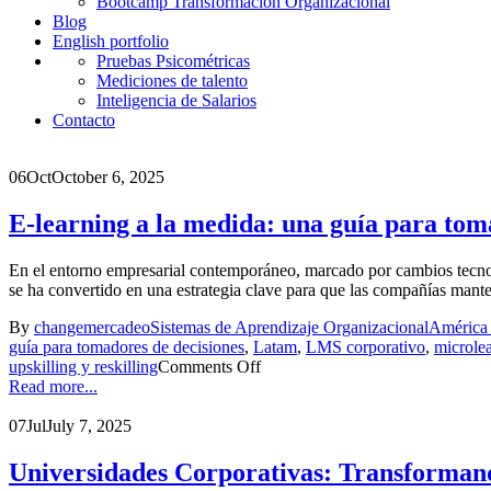
Bootcamp Transformación Organizacional
Blog
English portfolio
Pruebas Psicométricas
Mediciones de talento
Inteligencia de Salarios
Contacto
06
Oct
October 6, 2025
E-learning a la medida: una guía para to
En el entorno empresarial contemporáneo, marcado por cambios tecnoló
se ha convertido en una estrategia clave para que las compañías ma
By
changemercadeo
Sistemas de Aprendizaje Organizacional
América 
guía para tomadores de decisiones
,
Latam
,
LMS corporativo
,
microle
upskilling y reskilling
Comments Off
Read more...
07
Jul
July 7, 2025
Universidades Corporativas: Transforman