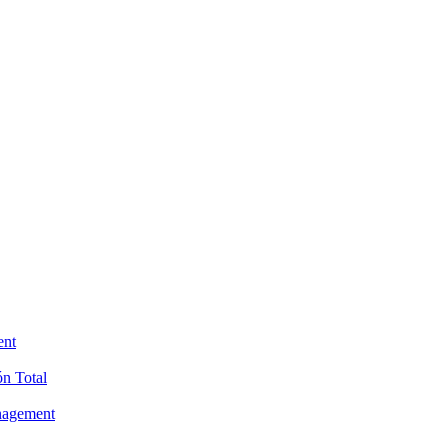
ent
ón Total
anagement