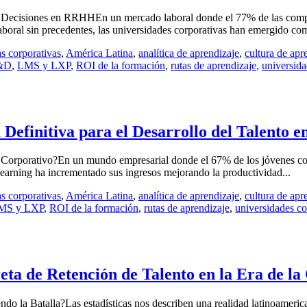
 Decisiones en RRHHEn un mercado laboral donde el 77% de las compa
aboral sin precedentes, las universidades corporativas han emergido com
s corporativas
,
América Latina
,
analítica de aprendizaje
,
cultura de apr
L&D
,
LMS y LXP
,
ROI de la formación
,
rutas de aprendizaje
,
universida
Definitiva para el Desarrollo del Talento e
 Corporativo?En un mundo empresarial donde el 67% de los jóvenes cons
earning ha incrementado sus ingresos mejorando la productividad...
s corporativas
,
América Latina
,
analítica de aprendizaje
,
cultura de apr
MS y LXP
,
ROI de la formación
,
rutas de aprendizaje
,
universidades co
eta de Retención de Talento en la Era de 
ndo la Batalla?Las estadísticas nos describen una realidad latinoameri