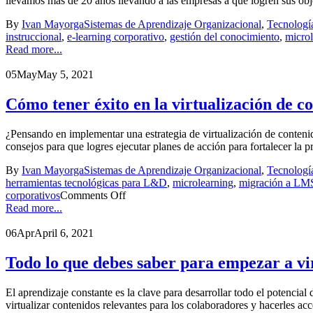
llevamos más de 20 años llevando a las empresas a que logren sus obje
By
Ivan Mayorga
Sistemas de Aprendizaje Organizacional
,
Tecnologí
instruccional
,
e-learning corporativo
,
gestión del conocimiento
,
micro
Read more...
05
May
May 5, 2021
Cómo tener éxito en la virtualización de 
¿Pensando en implementar una estrategia de virtualización de conteni
consejos para que logres ejecutar planes de acción para fortalecer
By
Ivan Mayorga
Sistemas de Aprendizaje Organizacional
,
Tecnologí
herramientas tecnológicas para L&D
,
microlearning
,
migración a LM
corporativos
Comments Off
Read more...
06
Apr
April 6, 2021
Todo lo que debes saber para empezar a vir
El aprendizaje constante es la clave para desarrollar todo el potencial
virtualizar contenidos relevantes para los colaboradores y hacerles acce