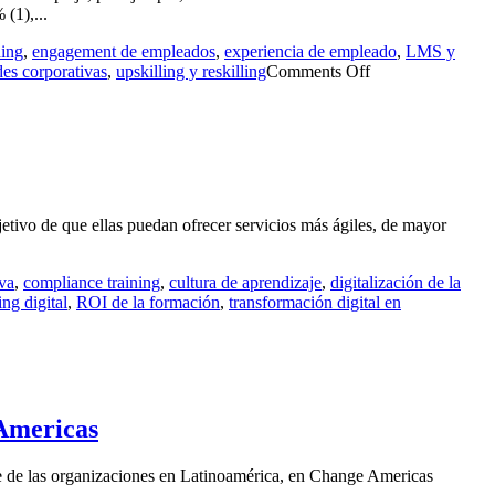
(1),...
ing
,
engagement de empleados
,
experiencia de empleado
,
LMS y
des corporativas
,
upskilling y reskilling
Comments Off
bjetivo de que ellas puedan ofrecer servicios más ágiles, de mayor
iva
,
compliance training
,
cultura de aprendizaje
,
digitalización de la
ng digital
,
ROI de la formación
,
transformación digital en
 Americas
lave de las organizaciones en Latinoamérica, en Change Americas