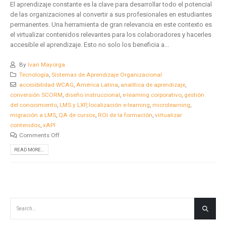
El aprendizaje constante es la clave para desarrollar todo el potencial
de las organizaciones al convertir a sus profesionales en estudiantes
permanentes. Una herramienta de gran relevancia en este contexto es
el virtualizar contenidos relevantes para los colaboradores y hacerles
accesible el aprendizaje. Esto no solo los beneficia a...
By
Ivan Mayorga
Tecnología
,
Sistemas de Aprendizaje Organizacional
accesibilidad WCAG
,
América Latina
,
analítica de aprendizaje
,
conversión SCORM
,
diseño instruccional
,
e-learning corporativo
,
gestión
del conocimiento
,
LMS y LXP
,
localización e-learning
,
microlearning
,
migración a LMS
,
QA de cursos
,
ROI de la formación
,
virtualizar
contenidos
,
xAPI
Comments Off
READ MORE...