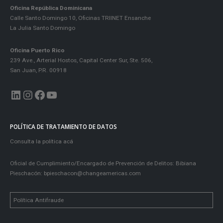
Oficina República Dominicana
Calle Santo Domingo 10, Oficinas TRIINET Ensanche
La Julia Santo Domingo
Oficina Puerto Rico
239 Ave., Arterial Hostos, Capital Center Sur, Ste. 506,
San Juan, P.R. 00918
LinkedIn
Instagram
Facebook
YouTube
POLÍTICA DE TRATAMIENTO DE DATOS
Consulta la política acá
Oficial de Cumplimiento/Encargado de Prevención de Delitos: Bibiana
Pieschacón:
bpieschacon@changeamericas.com
Política Antifraude