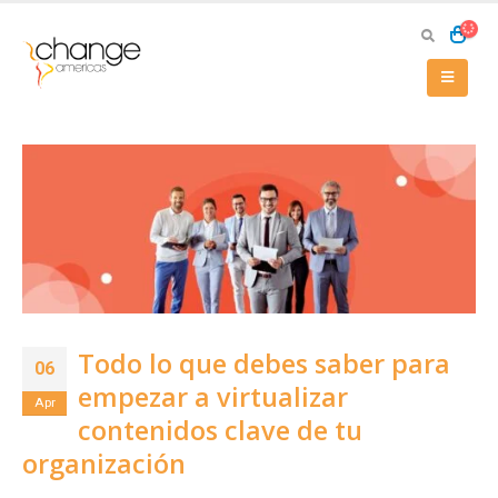
Todo lo que debes saber para
06
empezar a virtualizar
Apr
contenidos clave de tu
organización