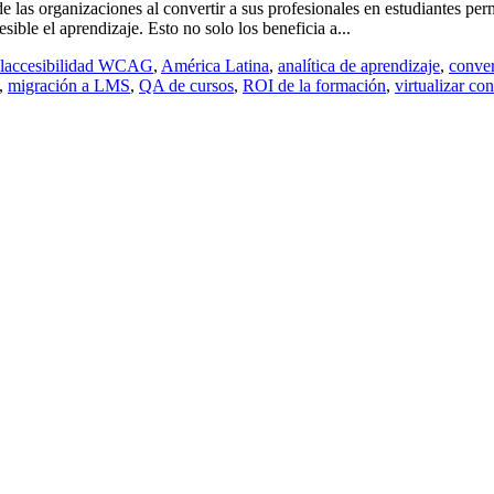
 de las organizaciones al convertir a sus profesionales en estudiantes p
sible el aprendizaje. Esto no solo los beneficia a...
l
accesibilidad WCAG
,
América Latina
,
analítica de aprendizaje
,
conve
,
migración a LMS
,
QA de cursos
,
ROI de la formación
,
virtualizar co