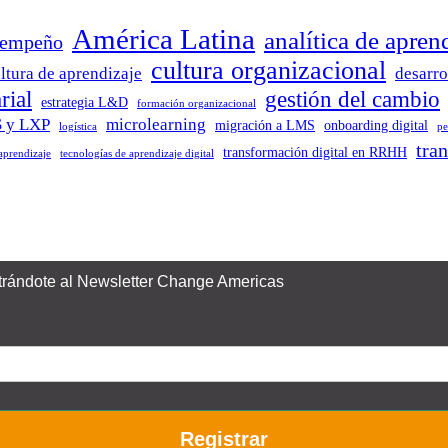
América Latina
analítica de apren
sempeño
cultura organizacional
ltura de aprendizaje
desarro
rial
gestión del cambio
estrategia L&D
formación organizacional
 y LXP
microlearning
migración a LMS
onboarding digital
logística
pe
tra
transformación digital en RRHH
 aprendizaje
tecnologías de aprendizaje digital
istrándote al Newsletter Change Americas
Registrar