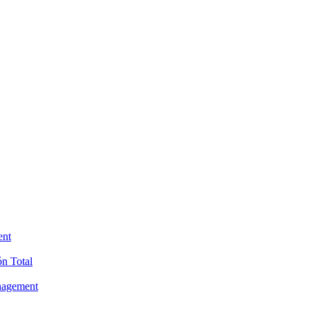
ent
ón Total
anagement