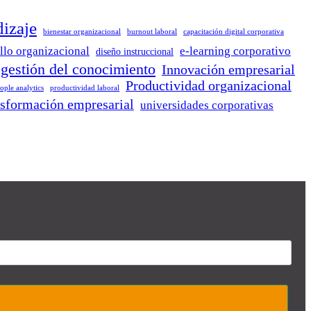
dizaje
bienestar organizacional
burnout laboral
capacitación digital corporativa
llo organizacional
e-learning corporativo
diseño instruccional
gestión del conocimiento
Innovación empresarial
Productividad organizacional
ople analytics
productividad laboral
nsformación empresarial
universidades corporativas