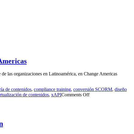
 Americas
lave de las organizaciones en Latinoamérica, en Change Americas
ría de contenidos
,
compliance training
,
conversión SCORM
,
diseño
rtualización de contenidos
,
xAPI
Comments Off
n