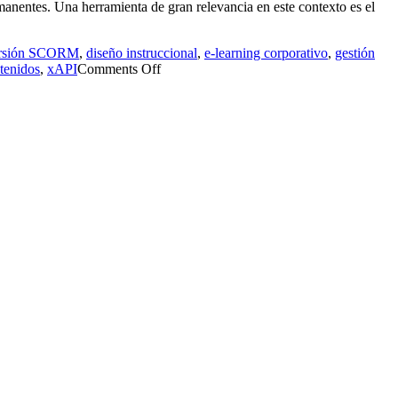
ermanentes. Una herramienta de gran relevancia en este contexto es el
rsión SCORM
,
diseño instruccional
,
e-learning corporativo
,
gestión
ntenidos
,
xAPI
Comments Off