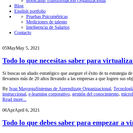
Bootcamp Transformación Organizacional
Blog
English portfolio
Pruebas Psicométricas
Mediciones de talento
Inteligencia de Salarios
Contacto
05
May
May 5, 2021
Todo lo que necesitas saber para virtuali
Si buscas un aliado estratégico que asegure el éxito de tu estrategia
llevamos más de 20 años llevando a las empresas a que logren sus obje
By
Ivan Mayorga
Sistemas de Aprendizaje Organizacional
,
Tecnologí
instruccional
,
e-learning corporativo
,
gestión del conocimiento
,
micro
Read more...
06
Apr
April 6, 2021
Todo lo que debes saber para empezar a vir