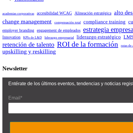
alto de
accesibilidad WCAG
Alineación estratégica
academias corporativas
change management
compliance training
cu
compensación total
estrategia empresa
employer branding
engagement de empleados
liderazgo estratégico
LMS
Innovation
KPIs de L&D
liderazgo empresarial
ROI de la formación
retención de talento
rutas de
upskilling y reskilling
Newsletter
Entérate de los últimos eventos, tendencias y noticias reg
Email*