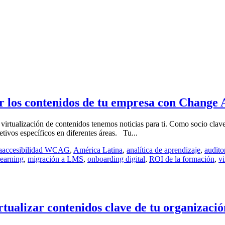
zar los contenidos de tu empresa con Change
 de virtualización de contenidos tenemos noticias para ti. Como socio c
tivos específicos en diferentes áreas. Tu...
a
accesibilidad WCAG
,
América Latina
,
analítica de aprendizaje
,
audito
learning
,
migración a LMS
,
onboarding digital
,
ROI de la formación
,
vi
tualizar contenidos clave de tu organizació