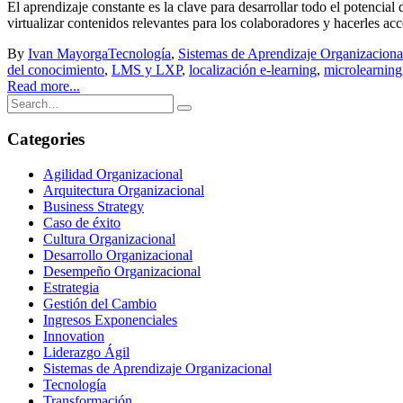
El aprendizaje constante es la clave para desarrollar todo el potencial
virtualizar contenidos relevantes para los colaboradores y hacerles acce
By
Ivan Mayorga
Tecnología
,
Sistemas de Aprendizaje Organizaciona
del conocimiento
,
LMS y LXP
,
localización e-learning
,
microlearning
Read more...
Categories
Agilidad Organizacional
Arquitectura Organizacional
Business Strategy
Caso de éxito
Cultura Organizacional
Desarrollo Organizacional
Desempeño Organizacional
Estrategia
Gestión del Cambio
Ingresos Exponenciales
Innovation
Liderazgo Ágil
Sistemas de Aprendizaje Organizacional
Tecnología
Transformación