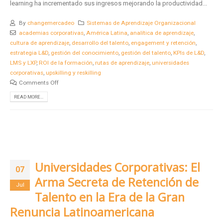
learning ha incrementado sus ingresos mejorando la productividad...
By
changemercadeo
Sistemas de Aprendizaje Organizacional
academias corporativas
,
América Latina
,
analítica de aprendizaje
,
cultura de aprendizaje
,
desarrollo del talento
,
engagement y retención
,
estrategia L&D
,
gestión del conocimiento
,
gestión del talento
,
KPIs de L&D
,
LMS y LXP
,
ROI de la formación
,
rutas de aprendizaje
,
universidades
corporativas
,
upskilling y reskilling
Comments Off
READ MORE...
Universidades Corporativas: El
07
Arma Secreta de Retención de
Jul
Talento en la Era de la Gran
Renuncia Latinoamericana