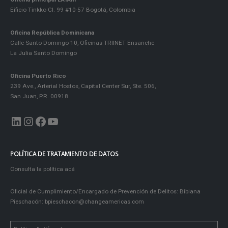
Eificio Tinkko Cl. 99 #10-57 Bogotá, Colombia
Oficina República Dominicana
Calle Santo Domingo 10, Oficinas TRIINET Ensanche
La Julia Santo Domingo
Oficina Puerto Rico
239 Ave., Arterial Hostos, Capital Center Sur, Ste. 506,
San Juan, P.R. 00918
LinkedIn
Instagram
Facebook
YouTube
POLÍTICA DE TRATAMIENTO DE DATOS
Consulta la política acá
Oficial de Cumplimiento/Encargado de Prevención de Delitos: Bibiana
Pieschacón:
bpieschacon@changeamericas.com