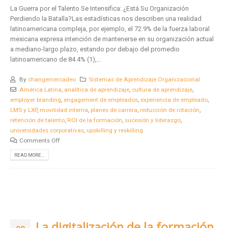
La Guerra por el Talento Se Intensifica: ¿Está Su Organización
Perdiendo la Batalla?Las estadísticas nos describen una realidad
latinoamericana compleja, por ejemplo, el 72.9% de la fuerza laboral
mexicana expresa intención de mantenerse en su organización actual
a mediano-largo plazo, estando por debajo del promedio
latinoamericano de 84.4% (1),...
By
changemercadeo
Sistemas de Aprendizaje Organizacional
América Latina
,
analítica de aprendizaje
,
cultura de aprendizaje
,
employer branding
,
engagement de empleados
,
experiencia de empleado
,
LMS y LXP
,
movilidad interna
,
planes de carrera
,
reducción de rotación
,
retención de talento
,
ROI de la formación
,
sucesión y liderazgo
,
universidades corporativas
,
upskilling y reskilling
Comments Off
READ MORE...
La digitalización de la formación