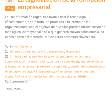
09
empresarial
Aug
La Transformación Digital nos invita a usar la tecnología
eficientemente, sobre todo los procesos a lo interno de las
organizaciones, con el objetivo de que ellas puedan ofrecer servicios
más ágiles, de mayor calidad o que generen nuevas soluciones a las
necesidades del mercado.Uno de estos procesos claves para...
By
Ivan Mayorga
Sistemas de Aprendizaje Organizacional
,
Tecnología
América Latina
,
analítica de aprendizaje
,
capacitación digital
corporativa
,
compliance training
,
cultura de aprendizaje
,
digitalización de
la formación empresarial
,
e-learning corporativo
,
gestión del conocimiento
,
IA en capacitación
,
LMS corporativo
,
LXP
,
microlearning
,
onboarding
digital
,
ROI de la formación
,
transformación digital en RRHH
Comments Off
READ MORE...