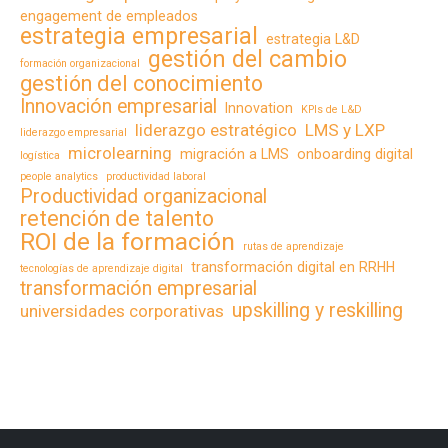
engagement de empleados
estrategia empresarial
estrategia L&D
gestión del cambio
formación organizacional
gestión del conocimiento
Innovación empresarial
Innovation
KPIs de L&D
liderazgo estratégico
LMS y LXP
liderazgo empresarial
microlearning
migración a LMS
onboarding digital
logística
people analytics
productividad laboral
Productividad organizacional
retención de talento
ROI de la formación
rutas de aprendizaje
transformación digital en RRHH
tecnologías de aprendizaje digital
transformación empresarial
upskilling y reskilling
universidades corporativas