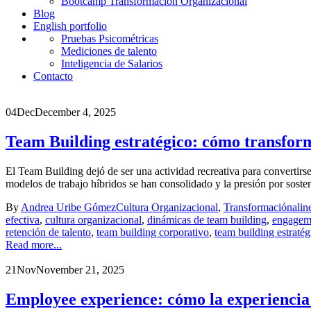
Bootcamp Transformación Organizacional
Blog
English portfolio
Pruebas Psicométricas
Mediciones de talento
Inteligencia de Salarios
Contacto
04
Dec
December 4, 2025
Team Building estratégico: cómo transfor
El Team Building dejó de ser una actividad recreativa para convertir
modelos de trabajo híbridos se han consolidado y la presión por sostener
By
Andrea Uribe Gómez
Cultura Organizacional
,
Transformación
alin
efectiva
,
cultura organizacional
,
dinámicas de team building
,
engageme
retención de talento
,
team building corporativo
,
team building estratég
Read more...
21
Nov
November 21, 2025
Employee experience: cómo la experiencia 