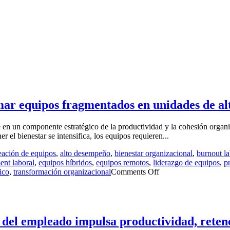
mar equipos fragmentados en unidades de a
se en un componente estratégico de la productividad y la cohesión organ
 el bienestar se intensifica, los equipos requieren...
eación de equipos
,
alto desempeño
,
bienestar organizacional
,
burnout la
nt laboral
,
equipos híbridos
,
equipos remotos
,
liderazgo de equipos
,
p
ico
,
transformación organizacional
Comments Off
del empleado impulsa productividad, retenc