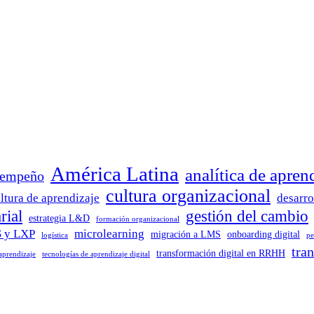
América Latina
analítica de apren
sempeño
cultura organizacional
ltura de aprendizaje
desarro
rial
gestión del cambio
estrategia L&D
formación organizacional
 y LXP
microlearning
migración a LMS
onboarding digital
logística
pe
tra
transformación digital en RRHH
 aprendizaje
tecnologías de aprendizaje digital