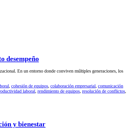
lto desempeño
izacional. En un entorno donde conviven múltiples generaciones, los
boral
,
cohesión de equipos
,
colaboración empresarial
,
comunicación
roductividad laboral
,
rendimiento de equipos
,
resolución de conflictos
,
ión y bienestar