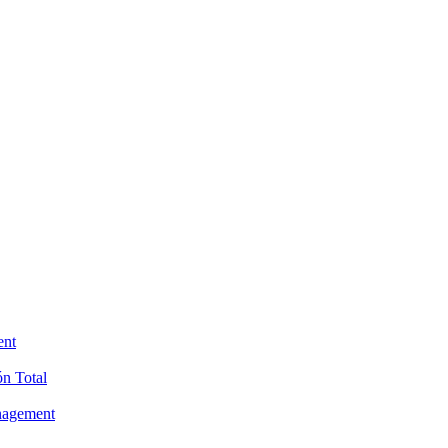
ent
ón Total
anagement