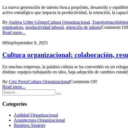
La nueva generación de talento busca propósito, desarrollo y equilib
activo estratégico que impacta la productividad, la retención, la capaci
By
Andrea Uribe Gómez
Cultura Organizacional
,
Transformación
bien
empleadora
,
productividad laboral
,
retención de talento
Comments Off
Read more...
08
Sep
September 8, 2025
Cultura organizacional: colaboración, res
En muchas empresas, la palabra cultura se ha convertido en un eslogan 
distinta: equipos trabajando en silos, baja adopción de cambios estrat
By
Ciro Perez
Cultura Organizacional
Comments Off
Read more...
Categories
Agilidad Organizacional
Arquitectura Organizacional
Business Strategy