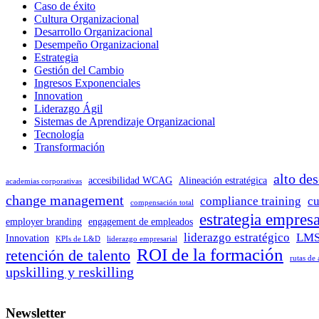
Caso de éxito
Cultura Organizacional
Desarrollo Organizacional
Desempeño Organizacional
Estrategia
Gestión del Cambio
Ingresos Exponenciales
Innovation
Liderazgo Ágil
Sistemas de Aprendizaje Organizacional
Tecnología
Transformación
alto de
accesibilidad WCAG
Alineación estratégica
academias corporativas
change management
compliance training
cu
compensación total
estrategia empresa
employer branding
engagement de empleados
liderazgo estratégico
LMS
Innovation
KPIs de L&D
liderazgo empresarial
ROI de la formación
retención de talento
rutas de
upskilling y reskilling
Newsletter