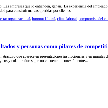
rio. Las empresas que lo entienden, ganan. La experiencia del empleado
dad para construir marcas queridas por clientes...
estar organizacional
,
burnout laboral
,
clima laboral
,
compromiso del e
ultados y personas como pilares de competit
atractivo que aparece en presentaciones institucionales y en murales de 
égicos y colaboradores que no encuentran conexión entre...