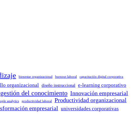
dizaje
bienestar organizacional
burnout laboral
capacitación digital corporativa
llo organizacional
e-learning corporativo
diseño instruccional
gestión del conocimiento
Innovación empresarial
Productividad organizacional
ople analytics
productividad laboral
nsformación empresarial
universidades corporativas