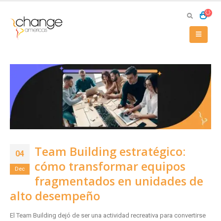
Team Building estratégico:
04
cómo transformar equipos
Dec
fragmentados en unidades de
alto desempeño
El Team Building dejó de ser una actividad recreativa para convertirse