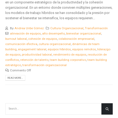
en un componente estratégico de la productividad y la cohesión
organizacional. En un entorno donde conviven múltiples generaciones,
los modelos de trabajo híbridos se han consolidado y la presión por
sostener el bienestar se intensifica, los equipos requieren...
By
Andrea Uribe Gómez
Cultura Organizacional
,
Transformación
alineación de equipos
,
alto desempeño
,
bienestar organizacional
,
burnout laboral
,
cohesión de equipos
,
colaboración empresarial
,
comunicación efectiva
,
cultura organizacional
,
dinámicas de team
building
,
engagement laboral
,
equipos híbridos
,
equipos remotos
,
liderazgo
de equipos
,
productividad laboral
,
rendimiento de equipos
,
resolución de
conflictos
,
retención de talento
,
team building corporativo
,
team building
estratégico
,
transformación organizacional
Comments Off
READ MORE...