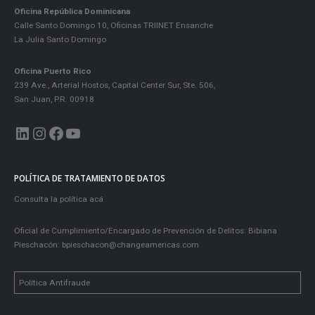
Oficina República Dominicana
Calle Santo Domingo 10, Oficinas TRIINET Ensanche
La Julia Santo Domingo
Oficina Puerto Rico
239 Ave., Arterial Hostos, Capital Center Sur, Ste. 506,
San Juan, P.R. 00918
LinkedIn
Instagram
Facebook
YouTube
POLÍTICA DE TRATAMIENTO DE DATOS
Consulta la política acá
Oficial de Cumplimiento/Encargado de Prevención de Delitos: Bibiana
Pieschacón:
bpieschacon@changeamericas.com
Política Antifraude