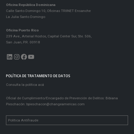
Oficina República Dominicana
Calle Santo Domingo 10, Oficinas TRIINET Ensanche
La Julia Santo Domingo
Oficina Puerto Rico
239 Ave., Arterial Hostos, Capital Center Sur, Ste. 506,
San Juan, P.R. 00918
LinkedIn
Instagram
Facebook
YouTube
POLÍTICA DE TRATAMIENTO DE DATOS
Consulta la política acá
Oficial de Cumplimiento/Encargado de Prevención de Delitos: Bibiana
Pieschacón:
bpieschacon@changeamericas.com
Política Antifraude