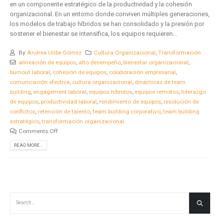
en un componente estratégico de la productividad y la cohesión
organizacional. En un entorno donde conviven múltiples generaciones,
los modelos de trabajo híbridos se han consolidado y la presión por
sostener el bienestar se intensifica, los equipos requieren...
By
Andrea Uribe Gómez
Cultura Organizacional
,
Transformación
alineación de equipos
,
alto desempeño
,
bienestar organizacional
,
burnout laboral
,
cohesión de equipos
,
colaboración empresarial
,
comunicación efectiva
,
cultura organizacional
,
dinámicas de team
building
,
engagement laboral
,
equipos híbridos
,
equipos remotos
,
liderazgo
de equipos
,
productividad laboral
,
rendimiento de equipos
,
resolución de
conflictos
,
retención de talento
,
team building corporativo
,
team building
estratégico
,
transformación organizacional
Comments Off
READ MORE...