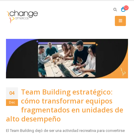
Team Building estratégico:
04
cómo transformar equipos
Dec
fragmentados en unidades de
alto desempeño
El Team Building dejó de ser una actividad recreativa para convertirse