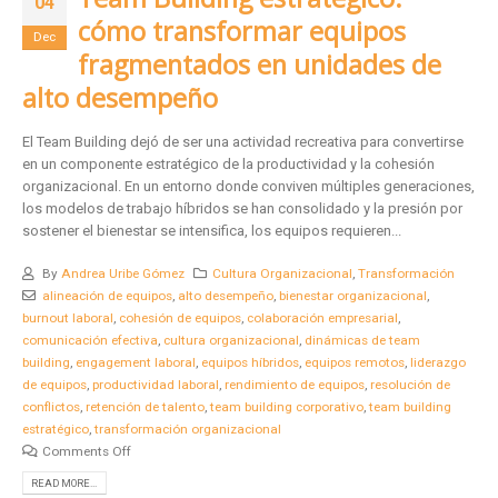
04
cómo transformar equipos
Dec
fragmentados en unidades de
alto desempeño
El Team Building dejó de ser una actividad recreativa para convertirse
en un componente estratégico de la productividad y la cohesión
organizacional. En un entorno donde conviven múltiples generaciones,
los modelos de trabajo híbridos se han consolidado y la presión por
sostener el bienestar se intensifica, los equipos requieren...
By
Andrea Uribe Gómez
Cultura Organizacional
,
Transformación
alineación de equipos
,
alto desempeño
,
bienestar organizacional
,
burnout laboral
,
cohesión de equipos
,
colaboración empresarial
,
comunicación efectiva
,
cultura organizacional
,
dinámicas de team
building
,
engagement laboral
,
equipos híbridos
,
equipos remotos
,
liderazgo
de equipos
,
productividad laboral
,
rendimiento de equipos
,
resolución de
conflictos
,
retención de talento
,
team building corporativo
,
team building
estratégico
,
transformación organizacional
Comments Off
READ MORE...