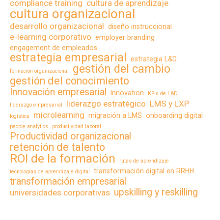
compliance training
cultura de aprendizaje
cultura organizacional
desarrollo organizacional
diseño instruccional
e-learning corporativo
employer branding
engagement de empleados
estrategia empresarial
estrategia L&D
gestión del cambio
formación organizacional
gestión del conocimiento
Innovación empresarial
Innovation
KPIs de L&D
liderazgo estratégico
LMS y LXP
liderazgo empresarial
microlearning
migración a LMS
onboarding digital
logística
people analytics
productividad laboral
Productividad organizacional
retención de talento
ROI de la formación
rutas de aprendizaje
transformación digital en RRHH
tecnologías de aprendizaje digital
transformación empresarial
upskilling y reskilling
universidades corporativas