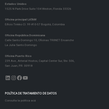
Estados Unidos
1525 N Park Drive Suite 104 Weston, Florida 33326
Oficina principal LATAM
Eificio Tinkko Cl. 99 #10-57 Bogotá, Colombia
Oficina República Dominicana
Calle Santo Domingo 10, Oficinas TRIINET Ensanche
La Julia Santo Domingo
Oficina Puerto Rico
239 Ave., Arterial Hostos, Capital Center Sur, Ste. 506,
San Juan, P.R. 00918
LinkedIn
Instagram
Facebook
YouTube
POLÍTICA DE TRATAMIENTO DE DATOS
Consulta la política acá