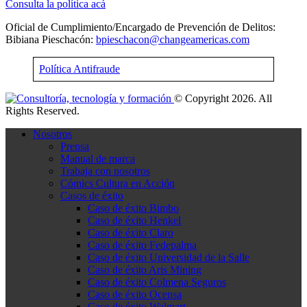
Consulta la política acá
Oficial de Cumplimiento/Encargado de Prevención de Delitos:
Bibiana Pieschacón:
bpieschacon@changeamericas.com
Política Antifraude
© Copyright 2026. All
Rights Reserved.
Nosotros
Prensa
Manual de marca
Trabaja con nosotros
Cómics Cultura en Acción
Casos de éxito
Caso de éxito Bimbo
Caso de éxito Henkel
Caso de éxito Claro
Caso de éxito Fedepalma
Caso de éxito Universidad de la Salle
Caso de éxito Aris Mining
Caso de éxito Colmena Seguros
Caso de éxito Ocensa
Caso de éxito Walmart