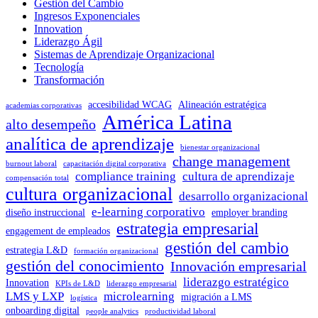
Gestión del Cambio
Ingresos Exponenciales
Innovation
Liderazgo Ágil
Sistemas de Aprendizaje Organizacional
Tecnología
Transformación
accesibilidad WCAG
Alineación estratégica
academias corporativas
América Latina
alto desempeño
analítica de aprendizaje
bienestar organizacional
change management
burnout laboral
capacitación digital corporativa
compliance training
cultura de aprendizaje
compensación total
cultura organizacional
desarrollo organizacional
e-learning corporativo
diseño instruccional
employer branding
estrategia empresarial
engagement de empleados
gestión del cambio
estrategia L&D
formación organizacional
gestión del conocimiento
Innovación empresarial
liderazgo estratégico
Innovation
KPIs de L&D
liderazgo empresarial
LMS y LXP
microlearning
migración a LMS
logística
onboarding digital
people analytics
productividad laboral