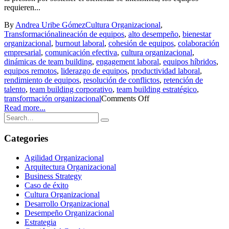
requieren...
By
Andrea Uribe Gómez
Cultura Organizacional
,
Transformación
alineación de equipos
,
alto desempeño
,
bienestar
organizacional
,
burnout laboral
,
cohesión de equipos
,
colaboración
empresarial
,
comunicación efectiva
,
cultura organizacional
,
dinámicas de team building
,
engagement laboral
,
equipos híbridos
,
equipos remotos
,
liderazgo de equipos
,
productividad laboral
,
rendimiento de equipos
,
resolución de conflictos
,
retención de
talento
,
team building corporativo
,
team building estratégico
,
transformación organizacional
Comments Off
Read more...
Categories
Agilidad Organizacional
Arquitectura Organizacional
Business Strategy
Caso de éxito
Cultura Organizacional
Desarrollo Organizacional
Desempeño Organizacional
Estrategia