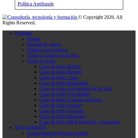
Política Antifraude
© Copyright 2026. All
Rights Reserved.
Nosotros
Prensa
Manual de marca
Trabaja con nosotros
Cómics Cultura en Acción
Casos de éxito
Caso de éxito Bimbo
Caso de éxito Henkel
Caso de éxito Claro
Caso de éxito Fedepalma
Caso de éxito Universidad de la Salle
Caso de éxito Aris Mining
Caso de éxito Colmena Seguros
Caso de éxito Ocensa
Caso de éxito Walmart
Caso de éxito Mutualser
Caso de éxito S&A Servicios y Asesorias
SOLUCIONES
Transformación Organizacional