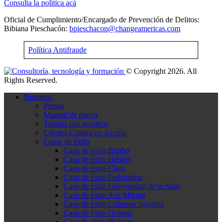
Consulta la política acá
Oficial de Cumplimiento/Encargado de Prevención de Delitos:
Bibiana Pieschacón:
bpieschacon@changeamericas.com
Política Antifraude
© Copyright 2026. All
Rights Reserved.
Nosotros
Prensa
Manual de marca
Trabaja con nosotros
Cómics Cultura en Acción
Casos de éxito
Caso de éxito Bimbo
Caso de éxito Henkel
Caso de éxito Claro
Caso de éxito Fedepalma
Caso de éxito Universidad de la Salle
Caso de éxito Aris Mining
Caso de éxito Colmena Seguros
Caso de éxito Ocensa
Caso de éxito Walmart