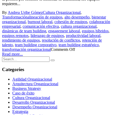
requieren...
By
Andrea Uribe Gómez
Cultura Organizacional
,
Transformación
alineación de equipos
,
alto desempeño
,
bienestar
organizacional
,
burnout laboral
,
cohesión de equipos
,
colaboración
empresarial
,
comunicación efectiva
,
cultura organizacional
,
dinámicas de team building
,
engagement laboral
,
equipos híbridos
,
equipos remotos
,
liderazgo de equipos
,
productividad laboral
,
rendimiento de equipos
,
resolución de conflictos
,
retención de
talento
,
team building corporativo
,
team building estratégico
,
transformación organizacional
Comments Off
Read more...
Categories
Agilidad Organizacional
Arquitectura Organizacional
Business Strategy
Caso de éxito
Cultura Organizacional
Desarrollo Organizacional
Desempeño Organizacional
Estrategia