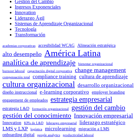
Gestión del Cambio
Ingresos Exponenciales
Innovation
Liderazgo Ágil
Sistemas de Aprendizaje Organizacional
Tecnología
Transformación
accesibilidad WCAG
Alineación estratégica
academias corporativas
América Latina
alto desempeño
analítica de aprendizaje
bienestar organizacional
change management
burnout laboral
capacitación digital corporativa
compliance training
cultura de aprendizaje
compensación total
cultura organizacional
desarrollo organizacional
e-learning corporativo
diseño instruccional
employer branding
estrategia empresarial
engagement de empleados
gestión del cambio
estrategia L&D
formación organizacional
gestión del conocimiento
Innovación empresarial
liderazgo estratégico
Innovation
KPIs de L&D
liderazgo empresarial
LMS y LXP
microlearning
migración a LMS
logística
onboarding digital
people analytics
productividad laboral