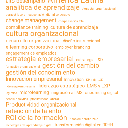
América Latina
alto desempeño
analítica de aprendizaje
bienestar organizacional
burnout laboral
capacitación digital corporativa
change management
compensación total
compliance training
cultura de aprendizaje
cultura organizacional
desarrollo organizacional
diseño instruccional
e-learning corporativo
employer branding
engagement de empleados
estrategia empresarial
estrategia L&D
gestión del cambio
formación organizacional
gestión del conocimiento
Innovación empresarial
Innovation
KPIs de L&D
liderazgo estratégico
LMS y LXP
liderazgo empresarial
microlearning
migración a LMS
onboarding digital
logística
people analytics
productividad laboral
Productividad organizacional
retención de talento
ROI de la formación
rutas de aprendizaje
transformación digital en RRHH
tecnologías de aprendizaje digital