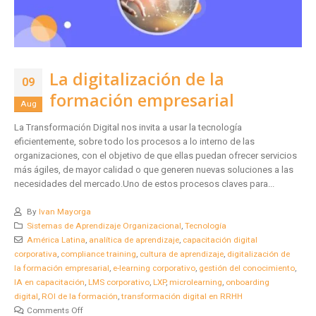
La digitalización de la
09
formación empresarial
Aug
La Transformación Digital nos invita a usar la tecnología
eficientemente, sobre todo los procesos a lo interno de las
organizaciones, con el objetivo de que ellas puedan ofrecer servicios
más ágiles, de mayor calidad o que generen nuevas soluciones a las
necesidades del mercado.Uno de estos procesos claves para...
By
Ivan Mayorga
Sistemas de Aprendizaje Organizacional
,
Tecnología
América Latina
,
analítica de aprendizaje
,
capacitación digital
corporativa
,
compliance training
,
cultura de aprendizaje
,
digitalización de
la formación empresarial
,
e-learning corporativo
,
gestión del conocimiento
,
IA en capacitación
,
LMS corporativo
,
LXP
,
microlearning
,
onboarding
digital
,
ROI de la formación
,
transformación digital en RRHH
Comments Off