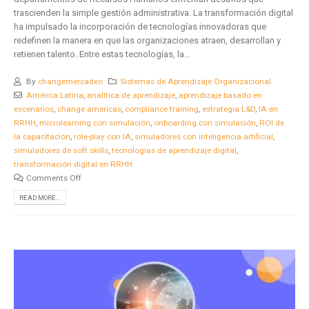
trascienden la simple gestión administrativa. La transformación digital
ha impulsado la incorporación de tecnologías innovadoras que
redefinen la manera en que las organizaciones atraen, desarrollan y
retienen talento. Entre estas tecnologías, la...
By
changemercadeo
Sistemas de Aprendizaje Organizacional
América Latina
,
analítica de aprendizaje
,
aprendizaje basado en
escenarios
,
change americas
,
compliance training
,
estrategia L&D
,
IA en
RRHH
,
microlearning con simulación
,
onboarding con simulación
,
ROI de
la capacitación
,
role-play con IA
,
simuladores con inteligencia artificial
,
simuladores de soft skills
,
tecnologías de aprendizaje digital
,
transformación digital en RRHH
Comments Off
READ MORE...