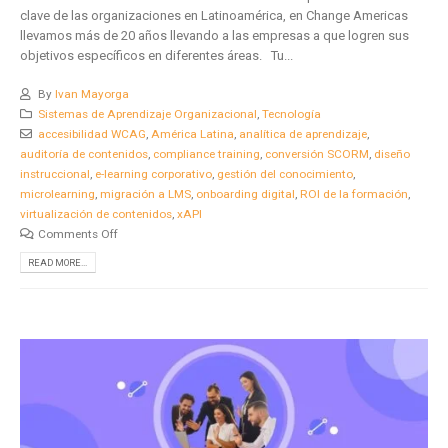
clave de las organizaciones en Latinoamérica, en Change Americas
llevamos más de 20 años llevando a las empresas a que logren sus
objetivos específicos en diferentes áreas. Tu...
By
Ivan Mayorga
Sistemas de Aprendizaje Organizacional
,
Tecnología
accesibilidad WCAG
,
América Latina
,
analítica de aprendizaje
,
auditoría de contenidos
,
compliance training
,
conversión SCORM
,
diseño
instruccional
,
e-learning corporativo
,
gestión del conocimiento
,
microlearning
,
migración a LMS
,
onboarding digital
,
ROI de la formación
,
virtualización de contenidos
,
xAPI
Comments Off
READ MORE...