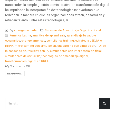
trascienden la simple gestión administrativa. La transformación digital
ha impulsado la incorporación de tecnologías innovadoras que
redefinen la manera en que las organizaciones atraen, desarrollan y
retienen talento. Entre estas tecnologías, la...
By
changemercadeo
Sistemas de Aprendizaje Organizacional
América Latina
,
analítica de aprendizaje
,
aprendizaje basado en
escenarios
,
change americas
,
compliance training
,
estrategia L&D
,
IA en
RRHH
,
microlearning con simulación
,
onboarding con simulación
,
ROI de
la capacitación
,
role-play con IA
,
simuladores con inteligencia artificial
,
simuladores de soft skills
,
tecnologías de aprendizaje digital
,
transformación digital en RRHH
Comments Off
READ MORE...