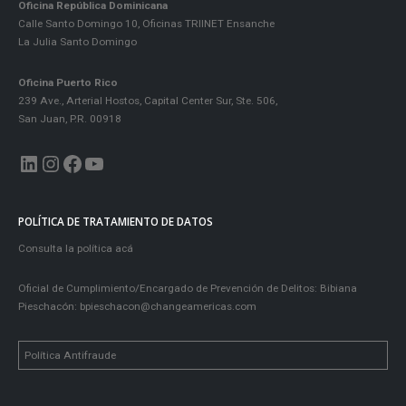
Oficina República Dominicana
Calle Santo Domingo 10, Oficinas TRIINET Ensanche
La Julia Santo Domingo
Oficina Puerto Rico
239 Ave., Arterial Hostos, Capital Center Sur, Ste. 506,
San Juan, P.R. 00918
LinkedIn
Instagram
Facebook
YouTube
POLÍTICA DE TRATAMIENTO DE DATOS
Consulta la política acá
Oficial de Cumplimiento/Encargado de Prevención de Delitos: Bibiana
Pieschacón:
bpieschacon@changeamericas.com
Política Antifraude