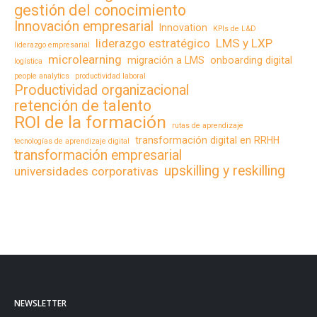
gestión del conocimiento
Innovación empresarial
Innovation
KPIs de L&D
liderazgo estratégico
LMS y LXP
liderazgo empresarial
microlearning
migración a LMS
onboarding digital
logística
people analytics
productividad laboral
Productividad organizacional
retención de talento
ROI de la formación
rutas de aprendizaje
transformación digital en RRHH
tecnologías de aprendizaje digital
transformación empresarial
upskilling y reskilling
universidades corporativas
NEWSLETTER