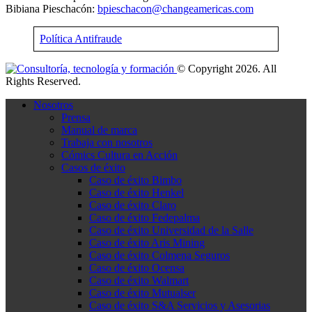
Bibiana Pieschacón:
bpieschacon@changeamericas.com
Política Antifraude
© Copyright 2026. All
Rights Reserved.
Nosotros
Prensa
Manual de marca
Trabaja con nosotros
Cómics Cultura en Acción
Casos de éxito
Caso de éxito Bimbo
Caso de éxito Henkel
Caso de éxito Claro
Caso de éxito Fedepalma
Caso de éxito Universidad de la Salle
Caso de éxito Aris Mining
Caso de éxito Colmena Seguros
Caso de éxito Ocensa
Caso de éxito Walmart
Caso de éxito Mutualser
Caso de éxito S&A Servicios y Asesorias