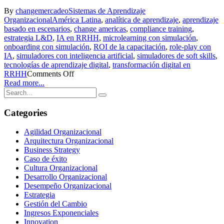
By
changemercadeo
Sistemas de Aprendizaje
Organizacional
América Latina
,
analítica de aprendizaje
,
aprendizaje
basado en escenarios
,
change americas
,
compliance training
,
estrategia L&D
,
IA en RRHH
,
microlearning con simulación
,
onboarding con simulación
,
ROI de la capacitación
,
role-play con
IA
,
simuladores con inteligencia artificial
,
simuladores de soft skills
,
tecnologías de aprendizaje digital
,
transformación digital en
RRHH
Comments Off
Read more...
Categories
Agilidad Organizacional
Arquitectura Organizacional
Business Strategy
Caso de éxito
Cultura Organizacional
Desarrollo Organizacional
Desempeño Organizacional
Estrategia
Gestión del Cambio
Ingresos Exponenciales
Innovation