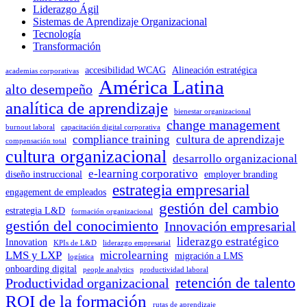
Liderazgo Ágil
Sistemas de Aprendizaje Organizacional
Tecnología
Transformación
accesibilidad WCAG
Alineación estratégica
academias corporativas
América Latina
alto desempeño
analítica de aprendizaje
bienestar organizacional
change management
burnout laboral
capacitación digital corporativa
compliance training
cultura de aprendizaje
compensación total
cultura organizacional
desarrollo organizacional
e-learning corporativo
diseño instruccional
employer branding
estrategia empresarial
engagement de empleados
gestión del cambio
estrategia L&D
formación organizacional
gestión del conocimiento
Innovación empresarial
liderazgo estratégico
Innovation
KPIs de L&D
liderazgo empresarial
LMS y LXP
microlearning
migración a LMS
logística
onboarding digital
people analytics
productividad laboral
retención de talento
Productividad organizacional
ROI de la formación
rutas de aprendizaje