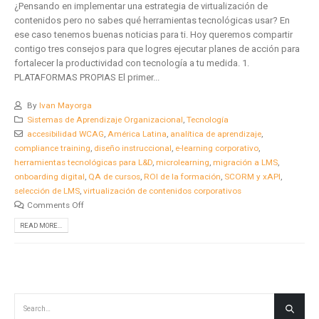
¿Pensando en implementar una estrategia de virtualización de
contenidos pero no sabes qué herramientas tecnológicas usar? En
ese caso tenemos buenas noticias para ti. Hoy queremos compartir
contigo tres consejos para que logres ejecutar planes de acción para
fortalecer la productividad con tecnología a tu medida. 1.
PLATAFORMAS PROPIAS El primer...
By
Ivan Mayorga
Sistemas de Aprendizaje Organizacional
,
Tecnología
accesibilidad WCAG
,
América Latina
,
analítica de aprendizaje
,
compliance training
,
diseño instruccional
,
e-learning corporativo
,
herramientas tecnológicas para L&D
,
microlearning
,
migración a LMS
,
onboarding digital
,
QA de cursos
,
ROI de la formación
,
SCORM y xAPI
,
selección de LMS
,
virtualización de contenidos corporativos
Comments Off
READ MORE...