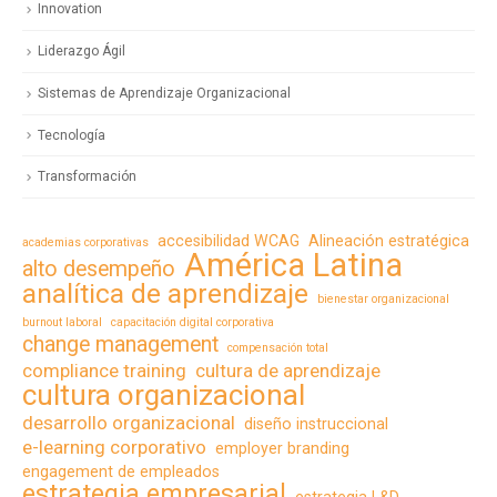
Innovation
Liderazgo Ágil
Sistemas de Aprendizaje Organizacional
Tecnología
Transformación
accesibilidad WCAG
Alineación estratégica
academias corporativas
América Latina
alto desempeño
analítica de aprendizaje
bienestar organizacional
burnout laboral
capacitación digital corporativa
change management
compensación total
compliance training
cultura de aprendizaje
cultura organizacional
desarrollo organizacional
diseño instruccional
e-learning corporativo
employer branding
engagement de empleados
estrategia empresarial
estrategia L&D