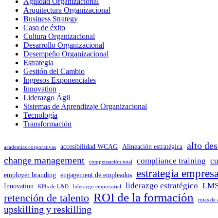
Agilidad Organizacional
Arquitectura Organizacional
Business Strategy
Caso de éxito
Cultura Organizacional
Desarrollo Organizacional
Desempeño Organizacional
Estrategia
Gestión del Cambio
Ingresos Exponenciales
Innovation
Liderazgo Ágil
Sistemas de Aprendizaje Organizacional
Tecnología
Transformación
alto de
accesibilidad WCAG
Alineación estratégica
academias corporativas
change management
compliance training
cu
compensación total
estrategia empresa
employer branding
engagement de empleados
liderazgo estratégico
LMS
Innovation
KPIs de L&D
liderazgo empresarial
ROI de la formación
retención de talento
rutas de
upskilling y reskilling