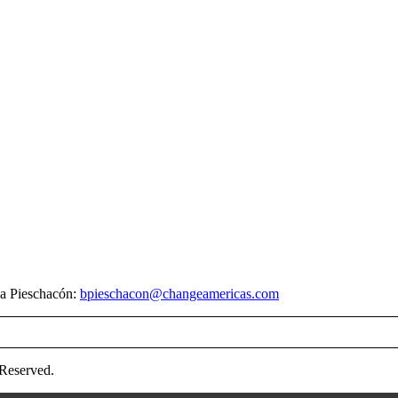
na Pieschacón:
bpieschacon@changeamericas.com
 Reserved.