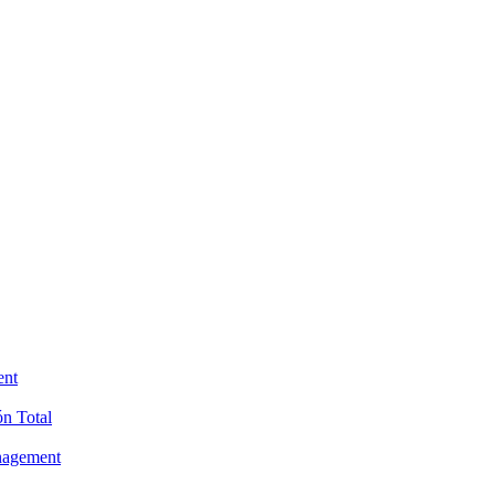
ent
ón Total
anagement