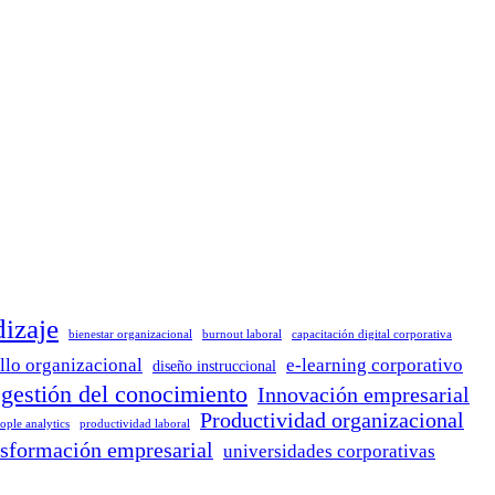
dizaje
bienestar organizacional
burnout laboral
capacitación digital corporativa
llo organizacional
e-learning corporativo
diseño instruccional
gestión del conocimiento
Innovación empresarial
Productividad organizacional
ople analytics
productividad laboral
nsformación empresarial
universidades corporativas