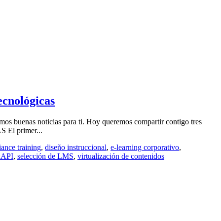
ecnológicas
mos buenas noticias para ti. Hoy queremos compartir contigo tres
 El primer...
ance training
,
diseño instruccional
,
e-learning corporativo
,
xAPI
,
selección de LMS
,
virtualización de contenidos