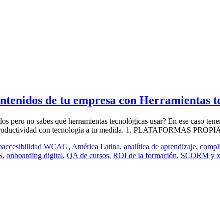
contenidos de tu empresa con Herramientas t
dos pero no sabes qué herramientas tecnológicas usar? En ese caso tene
 la productividad con tecnología a tu medida. 1. PLATAFORMAS PROPIAS
a
accesibilidad WCAG
,
América Latina
,
analítica de aprendizaje
,
compli
S
,
onboarding digital
,
QA de cursos
,
ROI de la formación
,
SCORM y 