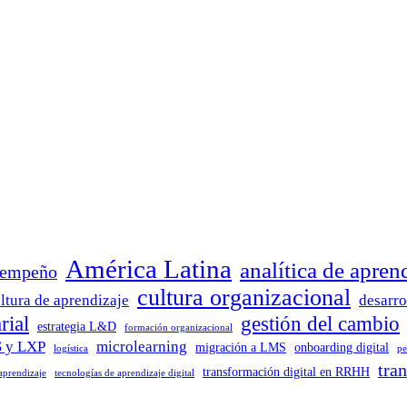
América Latina
analítica de apren
sempeño
cultura organizacional
ltura de aprendizaje
desarro
rial
gestión del cambio
estrategia L&D
formación organizacional
 y LXP
microlearning
migración a LMS
onboarding digital
logística
pe
tra
transformación digital en RRHH
 aprendizaje
tecnologías de aprendizaje digital