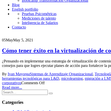
Bootcamp Transformación Organizacional
Blog
English portfolio
Pruebas Psicométricas
Mediciones de talento
Inteligencia de Salarios
Contacto
05
May
May 5, 2021
Cómo tener éxito en la virtualización de 
¿Pensando en implementar una estrategia de virtualización de conteni
consejos para que logres ejecutar planes de acción para fortalecer
By
Ivan Mayorga
Sistemas de Aprendizaje Organizacional
,
Tecnologí
herramientas tecnológicas para L&D
,
microlearning
,
migración a LM
corporativos
Comments Off
Read more...
Categories