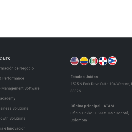
IONES
rmación de Negocio
Estados Unidos
& Performance
1525 N Park Drive Suite 104 Weston, 
e Management Software
33326
 academy
Oficina principal LATAM
usiness Solutions
Eificio Tinkko Cl. 99 #10-57 Bogotá,
rowth Solutions
Colombia
gia e Innovación