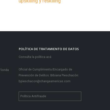
upskilling y reskilling
POLÍTICA DE TRATAMIENTO DE DATOS
Consulta la política acá
Oficial de Cumplimiento/Encargado de
Florida
Prevención de Delitos: Bibiana Pieschacón:
bpieschacon@changeamericas.com
Política Antifraude