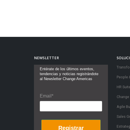
NEWSLETTER
SOLUC
Transfo
Entérate de los últimos eventos,
tendencias y noticias registrándote
People 
al Newsletter Change Americas
HR Suit
Email*
Change
Agile B
Sales G
Estrate
Registrar