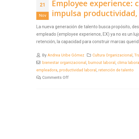
Employee experience: c
21
impulsa productividad,
Nov
La nueva generación de talento busca propósito, desa
empleado (employee experience, EX) ya no es un lujo 
retención, la capacidad para construir marcas querida
By
Andrea Uribe Gómez
Cultura Organizacional
,
Tr
bienestar organizacional
,
burnout laboral
,
clima labora
empleadora
,
productividad laboral
,
retención de talento
Comments Off