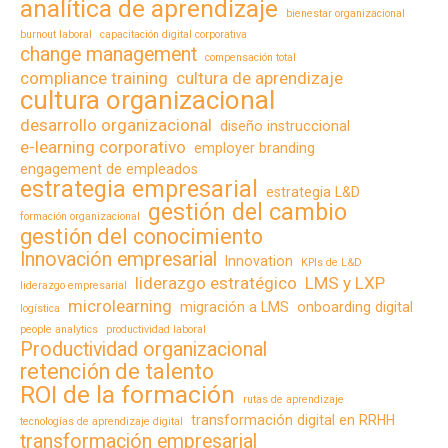
analítica de aprendizaje
bienestar organizacional
burnout laboral
capacitación digital corporativa
change management
compensación total
compliance training
cultura de aprendizaje
cultura organizacional
desarrollo organizacional
diseño instruccional
e-learning corporativo
employer branding
engagement de empleados
estrategia empresarial
estrategia L&D
gestión del cambio
formación organizacional
gestión del conocimiento
Innovación empresarial
Innovation
KPIs de L&D
liderazgo estratégico
LMS y LXP
liderazgo empresarial
microlearning
migración a LMS
onboarding digital
logística
people analytics
productividad laboral
Productividad organizacional
retención de talento
ROI de la formación
rutas de aprendizaje
transformación digital en RRHH
tecnologías de aprendizaje digital
transformación empresarial