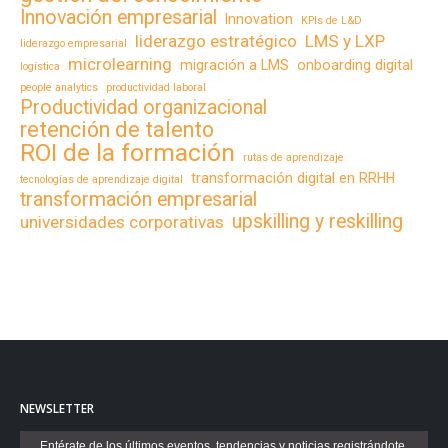
Innovación empresarial
Innovation
KPIs de L&D
liderazgo estratégico
LMS y LXP
liderazgo empresarial
microlearning
migración a LMS
onboarding digital
logística
people analytics
productividad laboral
Productividad organizacional
retención de talento
ROI de la formación
rutas de aprendizaje
transformación digital en RRHH
tecnologías de aprendizaje digital
transformación empresarial
upskilling y reskilling
universidades corporativas
NEWSLETTER
Entérate de los últimos eventos, tendencias y noticias registrándote