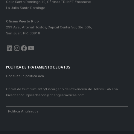
Calle Santo Domingo 10, Oficinas TRIINET Ensanche
La Julia Santo Domingo
Oficina Puerto Rico
239 Ave., Arterial Hostos, Capital Center Sur, Ste. 506,
San Juan, P.R. 00918
LinkedIn
Instagram
Facebook
YouTube
POLÍTICA DE TRATAMIENTO DE DATOS
Consulta la política acá
Oficial de Cumplimiento/Encargado de Prevención de Delitos: Bibiana
Pieschacón:
bpieschacon@changeamericas.com
Política Antifraude