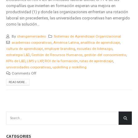
compañías que invierten en formación esperan una mejora en
productividad (1) y donde las organizaciones enfrentan una rotación
laboral sin precedentes, las universidades corporativas han emergido
como la solución...
By
changemercadeo
Sistemas de Aprendizaje Organizacional
academias corporativas
,
América Latina
,
analítica de aprendizaje
,
cultura de aprendizaje
,
employer branding
,
escuelas de liderazgo
,
estrategia L&D
,
Gestión de Recursos Humanos
,
gestión del conocimiento
,
KPIs de L&D
,
LMS y LXP
,
ROI de la formación
,
rutas de aprendizaje
,
universidades corporativas
,
upskilling y reskilling
Comments Off
READ MORE...
CATEGORIES