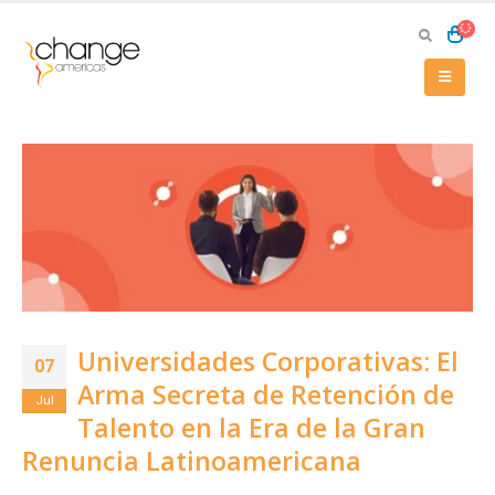
Universidades Corporativas: El
07
Arma Secreta de Retención de
Jul
Talento en la Era de la Gran
Renuncia Latinoamericana