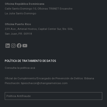
Oficina República Dominicana
Calle Santo Domingo 10, Oficinas TRIINET Ensanche
La Julia Santo Domingo
Oficina Puerto Rico
239 Ave., Arterial Hostos, Capital Center Sur, Ste. 506,
San Juan, P.R. 00918
LinkedIn
Instagram
Facebook
YouTube
POLÍTICA DE TRATAMIENTO DE DATOS
Consulta la política acá
Oficial de Cumplimiento/Encargado de Prevención de Delitos: Bibiana
Pieschacón:
bpieschacon@changeamericas.com
Política Antifraude