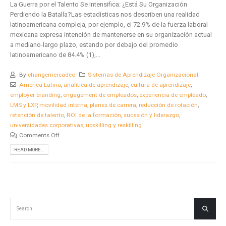
La Guerra por el Talento Se Intensifica: ¿Está Su Organización
Perdiendo la Batalla?Las estadísticas nos describen una realidad
latinoamericana compleja, por ejemplo, el 72.9% de la fuerza laboral
mexicana expresa intención de mantenerse en su organización actual
a mediano-largo plazo, estando por debajo del promedio
latinoamericano de 84.4% (1),...
By
changemercadeo
Sistemas de Aprendizaje Organizacional
América Latina
,
analítica de aprendizaje
,
cultura de aprendizaje
,
employer branding
,
engagement de empleados
,
experiencia de empleado
,
LMS y LXP
,
movilidad interna
,
planes de carrera
,
reducción de rotación
,
retención de talento
,
ROI de la formación
,
sucesión y liderazgo
,
universidades corporativas
,
upskilling y reskilling
Comments Off
READ MORE...