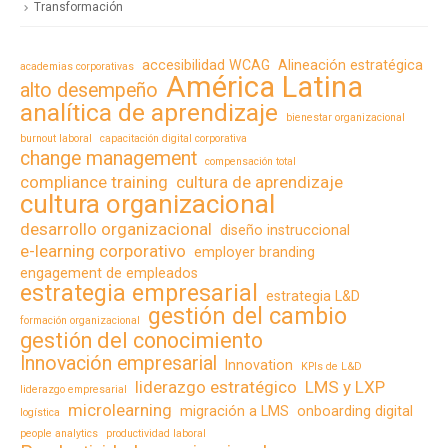
Transformación
accesibilidad WCAG
Alineación estratégica
academias corporativas
América Latina
alto desempeño
analítica de aprendizaje
bienestar organizacional
burnout laboral
capacitación digital corporativa
change management
compensación total
compliance training
cultura de aprendizaje
cultura organizacional
desarrollo organizacional
diseño instruccional
e-learning corporativo
employer branding
engagement de empleados
estrategia empresarial
estrategia L&D
gestión del cambio
formación organizacional
gestión del conocimiento
Innovación empresarial
Innovation
KPIs de L&D
liderazgo estratégico
LMS y LXP
liderazgo empresarial
microlearning
migración a LMS
onboarding digital
logística
people analytics
productividad laboral