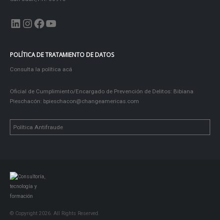
LinkedIn
Instagram
Facebook
YouTube
POLÍTICA DE TRATAMIENTO DE DATOS
Consulta la política acá
Oficial de Cumplimiento/Encargado de Prevención de Delitos: Bibiana
Pieschacón:
bpieschacon@changeamericas.com
Política Antifraude
© Copyright 2026. All Rights Reserved.