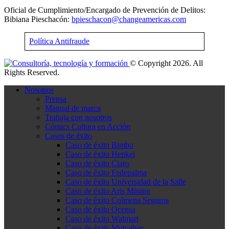
Oficial de Cumplimiento/Encargado de Prevención de Delitos:
Bibiana Pieschacón:
bpieschacon@changeamericas.com
Política Antifraude
© Copyright 2026. All
Rights Reserved.
Nosotros
Prensa
Manual de marca
Trabaja con nosotros
Cómics Cultura en Acción
Casos de éxito
Caso de éxito Bimbo
Caso de éxito Henkel
Caso de éxito Claro
Caso de éxito Fedepalma
Caso de éxito Universidad de la Salle
Caso de éxito Aris Mining
Caso de éxito Colmena Seguros
Caso de éxito Ocensa
Caso de éxito Walmart
Caso de éxito Mutualser