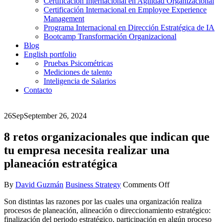
Certificación Internacional en Agilidad Organizacional
Certificación Internacional en Employee Experience
Management
Programa Internacional en Dirección Estratégica de IA
Bootcamp Transformación Organizacional
Blog
English portfolio
Pruebas Psicométricas
Mediciones de talento
Inteligencia de Salarios
Contacto
26
Sep
September 26, 2024
8 retos organizacionales que indican que
tu empresa necesita realizar una
planeación estratégica
on
By
David Guzmán
Business Strategy
Comments Off
8
Son distintas las razones por las cuales una organización realiza
retos
procesos de planeación, alineación o direccionamiento estratégico:
organizacionales
finalización del periodo estratégico, participación en algún proceso
que