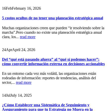
16
Feb
February 16, 2026
5 costos ocultos de no tener una planeación estratégica anual
Muchas organizaciones creen que pueden “ir resolviendo sobre la
marcha”.Pero cuando no existe una planeación estratégica anual
clara, los...
read more
24
Apr
April 24, 2026
Del “qué está pasando afuera” al “qué sí podemos hacer”:
cómo convertir información externa en decisiones accionables
En un entorno cada vez más volátil, las organizaciones están
rodeadas de información: reportes de tendencias, análisis del
sector,...
read more
14
Jul
July 14, 2025
¿Cómo Establecer una Sistemática de Seguimiento y
Aseguramiento para que tu Estrategia no Muera en la