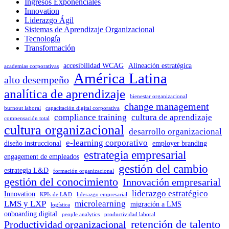
Ingresos Exponenciales
Innovation
Liderazgo Ágil
Sistemas de Aprendizaje Organizacional
Tecnología
Transformación
accesibilidad WCAG
Alineación estratégica
academias corporativas
América Latina
alto desempeño
analítica de aprendizaje
bienestar organizacional
change management
burnout laboral
capacitación digital corporativa
compliance training
cultura de aprendizaje
compensación total
cultura organizacional
desarrollo organizacional
e-learning corporativo
diseño instruccional
employer branding
estrategia empresarial
engagement de empleados
gestión del cambio
estrategia L&D
formación organizacional
gestión del conocimiento
Innovación empresarial
liderazgo estratégico
Innovation
KPIs de L&D
liderazgo empresarial
LMS y LXP
microlearning
migración a LMS
logística
onboarding digital
people analytics
productividad laboral
retención de talento
Productividad organizacional