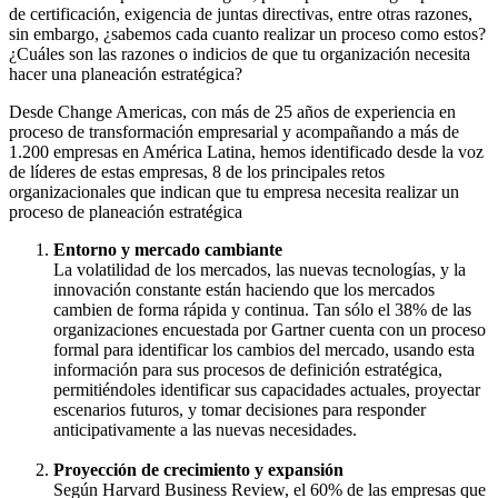
de certificación, exigencia de juntas directivas, entre otras razones,
indican
sin embargo, ¿sabemos cada cuanto realizar un proceso como estos?
que
¿Cuáles son las razones o indicios de que tu organización necesita
tu
hacer una planeación estratégica?
empresa
necesita
Desde Change Americas, con más de 25 años de experiencia en
realizar
proceso de transformación empresarial y acompañando a más de
una
1.200 empresas en América Latina, hemos identificado desde la voz
planeación
de líderes de estas empresas, 8 de los principales retos
estratégica
organizacionales que indican que tu empresa necesita realizar un
proceso de planeación estratégica
Entorno y mercado cambiante
La volatilidad de los mercados, las nuevas tecnologías, y la
innovación constante están haciendo que los mercados
cambien de forma rápida y continua. Tan sólo el 38% de las
organizaciones encuestada por Gartner cuenta con un proceso
formal para identificar los cambios del mercado, usando esta
información para sus procesos de definición estratégica,
permitiéndoles identificar sus capacidades actuales, proyectar
escenarios futuros, y tomar decisiones para responder
anticipativamente a las nuevas necesidades.
Proyección de crecimiento y expansión
Según Harvard Business Review, el 60% de las empresas que