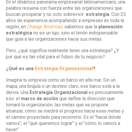
En el dinámico panorama empresarial latinoamericano, una
Estrategia:
palabra resuena con fuerza entre las organizaciones que
El
buscan prosperar y no solo sobrevivir:
estrategia
. Con 25
Timón
Indispensabl
años de experiencia acompañando a empresas en toda la
para
región, en
Change Americas
sabemos que la
planeación
el
estratégica
no es un lujo, sino el timón indispensable
Éxito
que guía a las organizaciones hacia sus metas.
Empresarial
Pero, ¿qué significa realmente tener una estrategia? ¿Y
por qué es tan vital para el futuro de tu negocio?
¿Qué es una
Estrategia Organizacional
?
Imagina tu empresa como un barco en alta mar. Sin un
mapa, una brújula o un destino claro, ese barco está a la
deriva. Una
Estrategia Organizacional
es precisamente
eso: el
marco de acción
que define la dirección que
tomará tu organización, las metas que se propone
alcanzar, cómo se medirá el progreso hacia esas metas y
el camino proyectado para recorrerlo. Es el "hacia dónde
vamos", el "qué queremos lograr" y el "cómo lo vamos a
hacer".