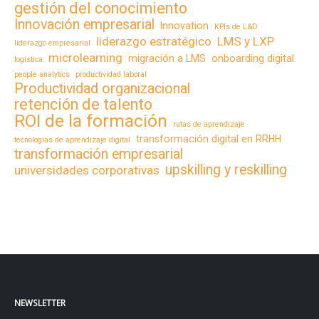
gestión del conocimiento
Innovación empresarial
Innovation
KPIs de L&D
liderazgo estratégico
LMS y LXP
liderazgo empresarial
microlearning
migración a LMS
onboarding digital
logística
people analytics
productividad laboral
Productividad organizacional
retención de talento
ROI de la formación
rutas de aprendizaje
transformación digital en RRHH
tecnologías de aprendizaje digital
transformación empresarial
upskilling y reskilling
universidades corporativas
NEWSLETTER