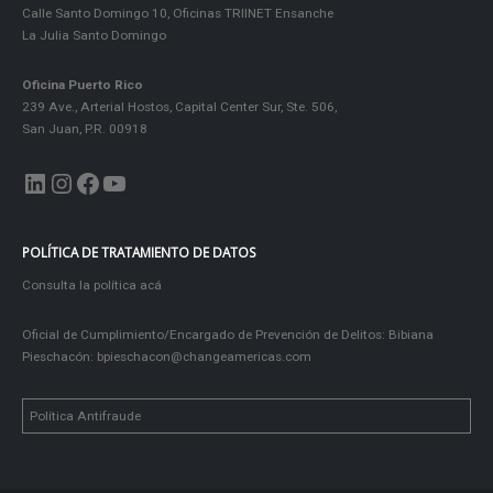
Calle Santo Domingo 10, Oficinas TRIINET Ensanche
La Julia Santo Domingo
Oficina Puerto Rico
239 Ave., Arterial Hostos, Capital Center Sur, Ste. 506,
San Juan, P.R. 00918
LinkedIn
Instagram
Facebook
YouTube
POLÍTICA DE TRATAMIENTO DE DATOS
Consulta la política acá
Oficial de Cumplimiento/Encargado de Prevención de Delitos: Bibiana
Pieschacón:
bpieschacon@changeamericas.com
Política Antifraude