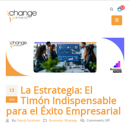
La Estrategia: El
13
Timón Indispensable
Jun
para el Éxito Empresarial
on
By
David Guzmán
Business Strategy
Comments Off
La