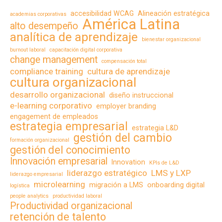
accesibilidad WCAG
Alineación estratégica
academias corporativas
América Latina
alto desempeño
analítica de aprendizaje
bienestar organizacional
burnout laboral
capacitación digital corporativa
change management
compensación total
compliance training
cultura de aprendizaje
cultura organizacional
desarrollo organizacional
diseño instruccional
e-learning corporativo
employer branding
engagement de empleados
estrategia empresarial
estrategia L&D
gestión del cambio
formación organizacional
gestión del conocimiento
Innovación empresarial
Innovation
KPIs de L&D
liderazgo estratégico
LMS y LXP
liderazgo empresarial
microlearning
migración a LMS
onboarding digital
logística
people analytics
productividad laboral
Productividad organizacional
retención de talento