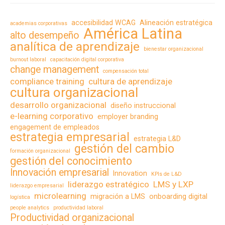
accesibilidad WCAG
Alineación estratégica
academias corporativas
América Latina
alto desempeño
analítica de aprendizaje
bienestar organizacional
burnout laboral
capacitación digital corporativa
change management
compensación total
compliance training
cultura de aprendizaje
cultura organizacional
desarrollo organizacional
diseño instruccional
e-learning corporativo
employer branding
engagement de empleados
estrategia empresarial
estrategia L&D
gestión del cambio
formación organizacional
gestión del conocimiento
Innovación empresarial
Innovation
KPIs de L&D
liderazgo estratégico
LMS y LXP
liderazgo empresarial
microlearning
migración a LMS
onboarding digital
logística
people analytics
productividad laboral
Productividad organizacional