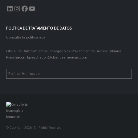
LinkedIn
Instagram
Facebook
YouTube
POLÍTICA DE TRATAMIENTO DE DATOS
Consulta la política acá
Oficial de Cumplimiento/Encargado de Prevención de Delitos: Bibiana
Pieschacón:
bpieschacon@changeamericas.com
Política Antifraude
© Copyright 2026. All Rights Reserved.