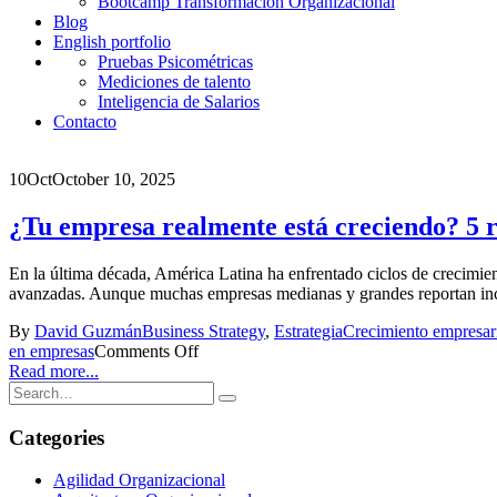
Bootcamp Transformación Organizacional
Blog
English portfolio
Pruebas Psicométricas
Mediciones de talento
Inteligencia de Salarios
Contacto
10
Oct
October 10, 2025
¿Tu empresa realmente está creciendo? 5 r
En la última década, América Latina ha enfrentado ciclos de crecimie
avanzadas. Aunque muchas empresas medianas y grandes reportan incre
By
David Guzmán
Business Strategy
,
Estrategia
Crecimiento empresari
en empresas
Comments Off
Read more...
Categories
Agilidad Organizacional