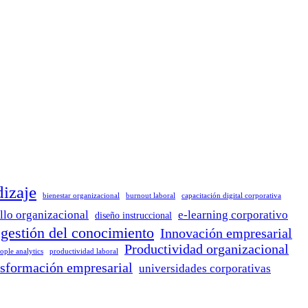
dizaje
bienestar organizacional
burnout laboral
capacitación digital corporativa
llo organizacional
e-learning corporativo
diseño instruccional
gestión del conocimiento
Innovación empresarial
Productividad organizacional
ople analytics
productividad laboral
nsformación empresarial
universidades corporativas