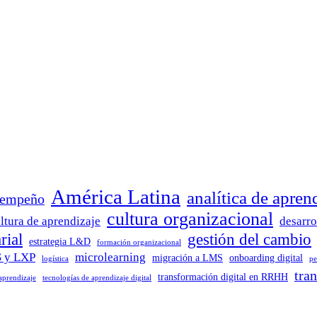
América Latina
analítica de apren
sempeño
cultura organizacional
ltura de aprendizaje
desarro
rial
gestión del cambio
estrategia L&D
formación organizacional
 y LXP
microlearning
migración a LMS
onboarding digital
logística
pe
tra
transformación digital en RRHH
 aprendizaje
tecnologías de aprendizaje digital