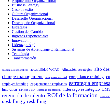
Arquitectura Organizacional
Business Strategy
Caso de éxito
Cultura Organizacional
Desarrollo Organizacional
Desempeño Organizacional
Estrategia
Gestión del Cambio
Ingresos Exponenciales
Innovation
Liderazgo Ágil
Sistemas de Aprendizaje Organizacional
Tecnología
Transformación
alto de
accesibilidad WCAG
Alineación estratégica
academias corporativas
change management
compliance training
cu
compensación total
estrategia empresa
employer branding
engagement de empleados
liderazgo estratégico
LMS
Innovation
KPIs de L&D
liderazgo empresarial
ROI de la formación
retención de talento
rutas de
upskilling y reskilling