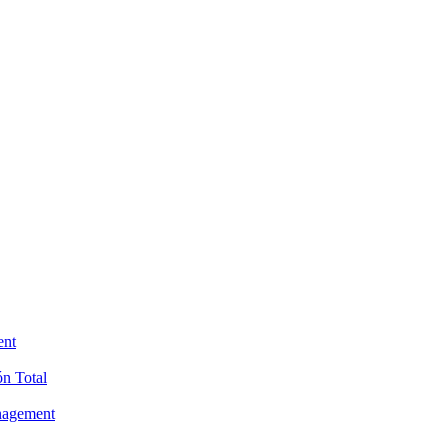
ent
ón Total
anagement