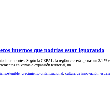
etos internos que podrías estar ignorando
nto intermitentes. Según la CEPAL, la región crecerá apenas un 2.1 % e
mentos en ventas o expansión territorial, un...
al sostenible
,
crecimiento organizacional
,
cultura de innovación
,
estrat