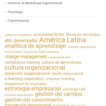
Sistemas de Aprendizaje Organizacional
Tecnología
Transformación
accesibilidad WCAG
Alineación estratégica
academias corporativas
América Latina
alto desempeño
analítica de aprendizaje
bienestar organizacional
burnout laboral
capacitación digital corporativa
change management
compensación total
compliance training
cultura de aprendizaje
cultura organizacional
desarrollo organizacional
diseño instruccional
e-learning corporativo
employer branding
engagement de empleados
estrategia empresarial
estrategia L&D
gestión del cambio
formación organizacional
gestión del conocimiento
Innovación empresarial
Innovation
KPIs de L&D