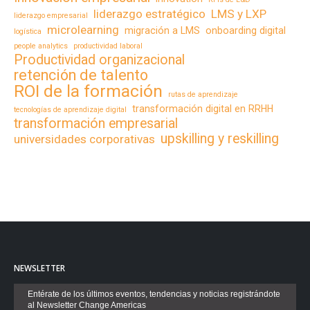
liderazgo estratégico
LMS y LXP
liderazgo empresarial
microlearning
migración a LMS
onboarding digital
logística
people analytics
productividad laboral
Productividad organizacional
retención de talento
ROI de la formación
rutas de aprendizaje
transformación digital en RRHH
tecnologías de aprendizaje digital
transformación empresarial
upskilling y reskilling
universidades corporativas
NEWSLETTER
Entérate de los últimos eventos, tendencias y noticias registrándote
al Newsletter Change Americas