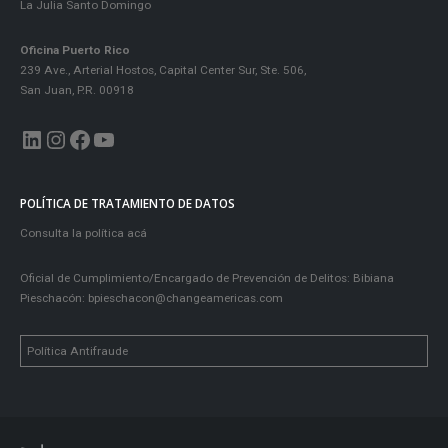
La Julia Santo Domingo
Oficina Puerto Rico
239 Ave., Arterial Hostos, Capital Center Sur, Ste. 506,
San Juan, P.R. 00918
LinkedIn
Instagram
Facebook
YouTube
POLÍTICA DE TRATAMIENTO DE DATOS
Consulta la política acá
Oficial de Cumplimiento/Encargado de Prevención de Delitos: Bibiana
Pieschacón:
bpieschacon@changeamericas.com
Política Antifraude