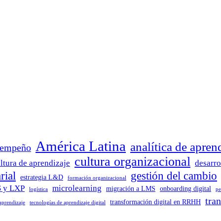
América Latina
analítica de apren
sempeño
cultura organizacional
ltura de aprendizaje
desarro
rial
gestión del cambio
estrategia L&D
formación organizacional
 y LXP
microlearning
migración a LMS
onboarding digital
logística
pe
tra
transformación digital en RRHH
 aprendizaje
tecnologías de aprendizaje digital