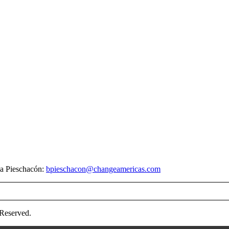
na Pieschacón:
bpieschacon@changeamericas.com
 Reserved.