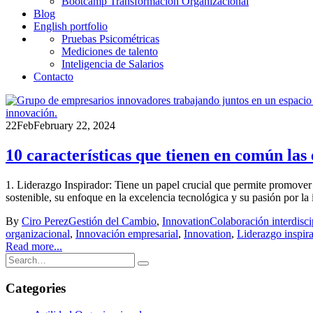
Bootcamp Transformación Organizacional
Blog
English portfolio
Pruebas Psicométricas
Mediciones de talento
Inteligencia de Salarios
Contacto
22
Feb
February 22, 2024
10 características que tienen en común la
1. Liderazgo Inspirador: Tiene un papel crucial que permite promover
sostenible, su enfoque en la excelencia tecnológica y su pasión por la
By
Ciro Perez
Gestión del Cambio
,
Innovation
Colaboración interdisci
organizacional
,
Innovación empresarial
,
Innovation
,
Liderazgo inspir
Read more...
Categories