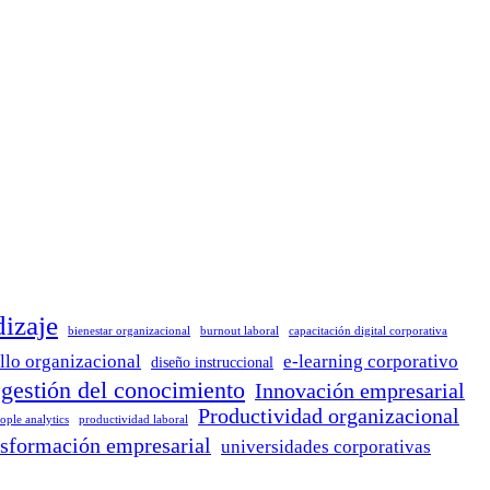
dizaje
bienestar organizacional
burnout laboral
capacitación digital corporativa
llo organizacional
e-learning corporativo
diseño instruccional
gestión del conocimiento
Innovación empresarial
Productividad organizacional
ople analytics
productividad laboral
nsformación empresarial
universidades corporativas