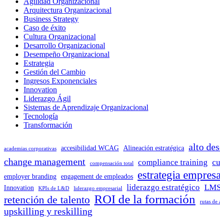
Agilidad Organizacional
Arquitectura Organizacional
Business Strategy
Caso de éxito
Cultura Organizacional
Desarrollo Organizacional
Desempeño Organizacional
Estrategia
Gestión del Cambio
Ingresos Exponenciales
Innovation
Liderazgo Ágil
Sistemas de Aprendizaje Organizacional
Tecnología
Transformación
alto de
accesibilidad WCAG
Alineación estratégica
academias corporativas
change management
compliance training
cu
compensación total
estrategia empresa
employer branding
engagement de empleados
liderazgo estratégico
LMS
Innovation
KPIs de L&D
liderazgo empresarial
ROI de la formación
retención de talento
rutas de
upskilling y reskilling