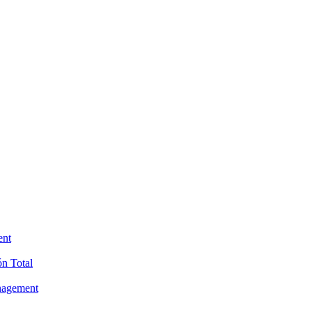
ent
ón Total
anagement