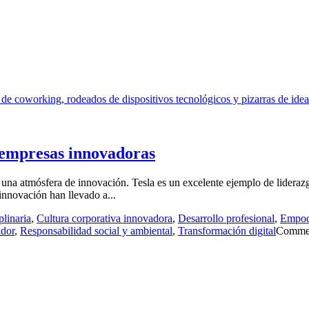
s empresas innovadoras
 una atmósfera de innovación. Tesla es un excelente ejemplo de lideraz
 innovación han llevado a...
plinaria
,
Cultura corporativa innovadora
,
Desarrollo profesional
,
Empod
ador
,
Responsabilidad social y ambiental
,
Transformación digital
Commen