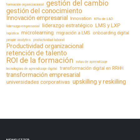
gestión del cambio
formación organizacional
gestión del conocimiento
Innovación empresarial
Innovation
KPIs de L&D
liderazgo estratégico
LMS y LXP
liderazgo empresarial
microlearning
migración a LMS
onboarding digital
logística
people analytics
productividad laboral
Productividad organizacional
retención de talento
ROI de la formación
rutas de aprendizaje
transformación digital en RRHH
tecnologías de aprendizaje digital
transformación empresarial
upskilling y reskilling
universidades corporativas
NEWSLETTER