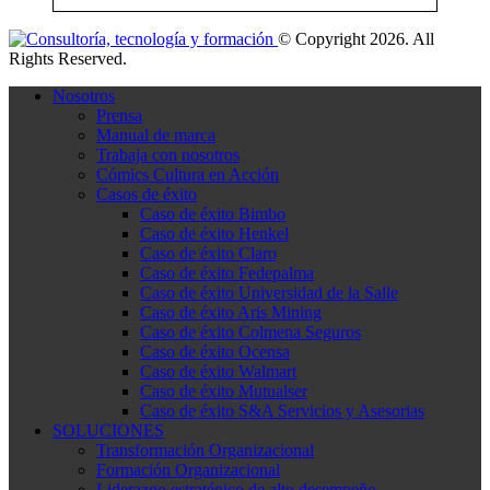
© Copyright 2026. All
Rights Reserved.
Nosotros
Prensa
Manual de marca
Trabaja con nosotros
Cómics Cultura en Acción
Casos de éxito
Caso de éxito Bimbo
Caso de éxito Henkel
Caso de éxito Claro
Caso de éxito Fedepalma
Caso de éxito Universidad de la Salle
Caso de éxito Aris Mining
Caso de éxito Colmena Seguros
Caso de éxito Ocensa
Caso de éxito Walmart
Caso de éxito Mutualser
Caso de éxito S&A Servicios y Asesorias
SOLUCIONES
Transformación Organizacional
Formación Organizacional
Liderazgo estratégico de alto desempeño