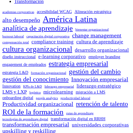
Transformación
accesibilidad WCAG
Alineación estratégica
academias corporativas
América Latina
alto desempeño
analítica de aprendizaje
bienestar organizacional
change management
burnout laboral
capacitación digital corporativa
compliance training
cultura de aprendizaje
compensación total
cultura organizacional
desarrollo organizacional
e-learning corporativo
diseño instruccional
employer branding
estrategia empresarial
engagement de empleados
gestión del cambio
estrategia L&D
formación organizacional
gestión del conocimiento
Innovación empresarial
liderazgo estratégico
Innovation
KPIs de L&D
liderazgo empresarial
LMS y LXP
microlearning
migración a LMS
logística
onboarding digital
people analytics
productividad laboral
retención de talento
Productividad organizacional
ROI de la formación
rutas de aprendizaje
transformación digital en RRHH
tecnologías de aprendizaje digital
transformación empresarial
universidades corporativas
upskilling y reskilling