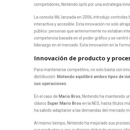
y
competidores, Nintendo optó por una estrategia inno
Mario
Bros
La consola Wii, lanzada en 2006, introdujo controle
interactiva y accesible. Esta innovación no solo atra
público: personas que anteriormente no estaban inte
competencia basada en el poder gráfico y se centró e
liderazgo en el mercado. Esta innovación en la forma
Innovación de producto y proce
Para mantenerse competitivo, no solo basta con inno
distribución.
Nintendo equilibró ambos tipos de inn
sus operaciones.
En el caso de
Mario Bros
, Nintendo ha mantenido un
clásico
Super Mario Bros
en la NES, hasta títulos 
ha sabido adaptarse a las demandas del mercado mi
Al mismo tiempo, Nintendo ha mejorado sus procesos d