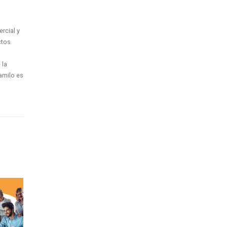
rcial y
ctos
 la
amilo es