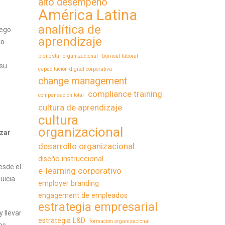
alto desempeño
América Latina
analítica de
uego
aprendizaje
vo
bienestar organizacional
burnout laboral
 su
capacitación digital corporativa
change management
compliance training
compensación total
cultura de aprendizaje
cultura
organizacional
izar
desarrollo organizacional
diseño instruccional
esde el
e-learning corporativo
uicia
employer branding
engagement de empleados
estrategia empresarial
 llevar
estrategia L&D
formación organizacional