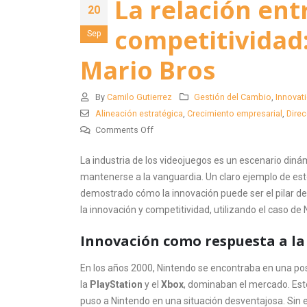
La relación ent
20
competitividad:
Sep
Mario Bros
By
Camilo Gutierrez
Gestión del Cambio
,
Innovat
Alineación estratégica
,
Crecimiento empresarial
,
Direc
on
Comments Off
La
La industria de los videojuegos es un escenario din
relación
mantenerse a la vanguardia. Un claro ejemplo de est
entre
demostrado cómo la innovación puede ser el pilar de
innovación
la innovación y competitividad, utilizando el caso de 
y
competitividad:
Innovación como respuesta a l
el
caso
En los años 2000, Nintendo se encontraba en una po
de
la
PlayStation
y el
Xbox
, dominaban el mercado. Esto
Nintendo
puso a Nintendo en una situación desventajosa. Sin e