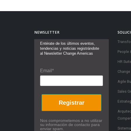
NEWSLETTER
SOLUC
Transfo
Entérate de los últimos eventos,
tendencias y noticias registrándote
People 
al Newsletter Change Americas
HR Suit
Email*
Change
Agile B
Sales G
Estrate
Registrar
Arquite