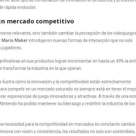
iente.
E
ste tipo de combinación de innovación en productos y procesos 
e rápida evolución.
 un mercado competitivo
nerse relevante, sino también cambiar la percepción de los videojuegos
r Mario Maker
introdujeron nuevas formas de interacción que no solo
s jugadores.
nificativas en sus productos logran incrementar en hasta un 49% la en
de transformar la industria en la que operan.
os ilustra cómo la innovación y la competitividad están estrechamente
para competir en un mercado saturado no siempre está en tener el mej
cer experiencias de juego innovadoras y atractivas. A través de una est
intendo ha podido mantener su liderazgo y redefinir la industria de los
s una necesidad para la competitividad en mercados en constante cambio.
nnova con visión y consistencia, los resultados no solo son sostenibles,