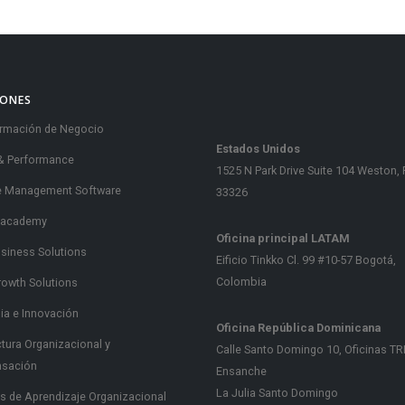
IONES
rmación de Negocio
Estados Unidos
& Performance
1525 N Park Drive Suite 104 Weston, 
e Management Software
33326
 academy
Oficina principal LATAM
usiness Solutions
Eificio Tinkko Cl. 99 #10-57 Bogotá,
Colombia
rowth Solutions
gia e Innovación
Oficina República Dominicana
ctura Organizacional y