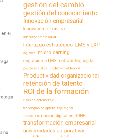
es
gestión del cambio
gestión del conocimiento
Innovación empresarial
Innovation
KPIs de L&D
 en el
liderazgo empresarial
liderazgo estratégico
LMS y LXP
microlearning
logística
migración a LMS
onboarding digital
trega
people analytics
productividad laboral
Productividad organizacional
retención de talento
ROI de la formación
or
rategia
rutas de aprendizaje
tecnologías de aprendizaje digital
transformación digital en RRHH
transformación empresarial
universidades corporativas
 sino