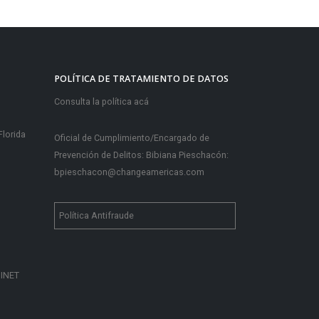
POLÍTICA DE TRATAMIENTO DE DATOS
Consulta la política acá
Florida
Oficial de Cumplimiento/Encargado de
Prevención de Delitos: Bibiana Pieschacón:
bpieschacon@changeamericas.com
Política Antifraude