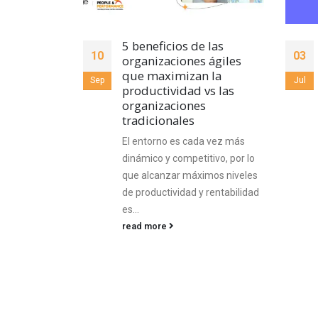
 las
Cómo el módulo de
03
22
 ágiles
compensación de la HR
n la
Suite impulsa la
Jul
Feb
vs las
diversidad y justicia a
s
través de la equidad
salarial
da vez más
La equidad salarial es un
tivo, por lo
componente crucial para
imos niveles
promover la diversidad y la
 rentabilidad
justicia dentro de las
organizaciones. Las...
read more