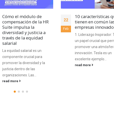
10 características que
¿Por qué es esencia
16
tienen en común las
desarrollar la capa
empresas innovadoras
de crecimiento para
Oct
competitividad y
1. Liderazgo Inspirador: Tiene
supervivencia en el
un papel crucial que permite
mercado actual? 5
promover una atmósfera de
estrategias de
innovación. Tesla es un
crecimiento sosteni
que lo comprueban
excelente ejemplo...
read more
Para mantenerse al día 
mercado actual, el crec
es un factor decisivo. La
empresas que saben
adaptarse...
read more