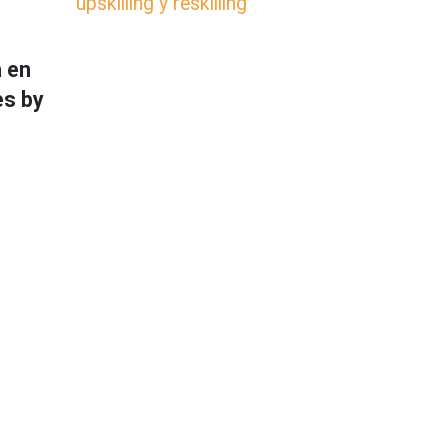
upskilling y reskilling
a en
les
by