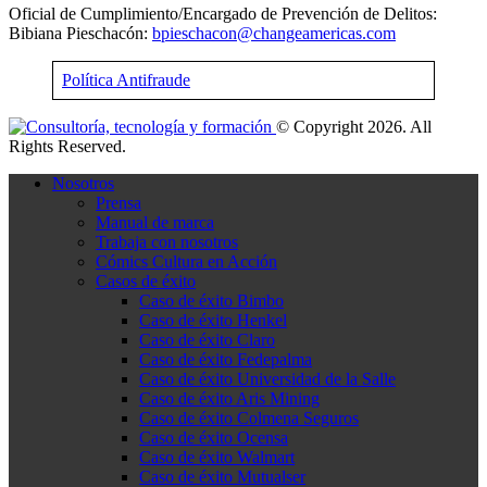
Oficial de Cumplimiento/Encargado de Prevención de Delitos:
Bibiana Pieschacón:
bpieschacon@changeamericas.com
Política Antifraude
© Copyright 2026. All
Rights Reserved.
Nosotros
Prensa
Manual de marca
Trabaja con nosotros
Cómics Cultura en Acción
Casos de éxito
Caso de éxito Bimbo
Caso de éxito Henkel
Caso de éxito Claro
Caso de éxito Fedepalma
Caso de éxito Universidad de la Salle
Caso de éxito Aris Mining
Caso de éxito Colmena Seguros
Caso de éxito Ocensa
Caso de éxito Walmart
Caso de éxito Mutualser