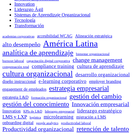
Innovation
Liderazgo Ágil
Sistemas de Aprendizaje Organizacional
Tecnología
Transformación
accesibilidad WCAG
Alineación estratégica
academias corporativas
América Latina
alto desempeño
analítica de aprendizaje
bienestar organizacional
change management
burnout laboral
capacitación digital corporativa
compliance training
cultura de aprendizaje
compensación total
cultura organizacional
desarrollo organizacional
e-learning corporativo
diseño instruccional
employer branding
estrategia empresarial
engagement de empleados
gestión del cambio
estrategia L&D
formación organizacional
gestión del conocimiento
Innovación empresarial
liderazgo estratégico
Innovation
KPIs de L&D
liderazgo empresarial
LMS y LXP
microlearning
migración a LMS
logística
onboarding digital
people analytics
productividad laboral
retención de talento
Productividad organizacional