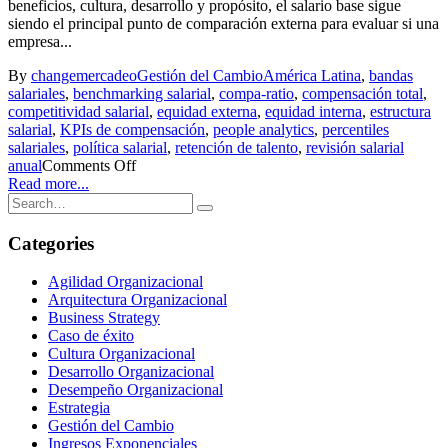
beneficios, cultura, desarrollo y propósito, el salario base sigue
siendo el principal punto de comparación externa para evaluar si una
empresa...
By
changemercadeo
Gestión del Cambio
América Latina
,
bandas
salariales
,
benchmarking salarial
,
compa-ratio
,
compensación total
,
competitividad salarial
,
equidad externa
,
equidad interna
,
estructura
salarial
,
KPIs de compensación
,
people analytics
,
percentiles
salariales
,
política salarial
,
retención de talento
,
revisión salarial
anual
Comments Off
Read more...
Categories
Agilidad Organizacional
Arquitectura Organizacional
Business Strategy
Caso de éxito
Cultura Organizacional
Desarrollo Organizacional
Desempeño Organizacional
Estrategia
Gestión del Cambio
Ingresos Exponenciales