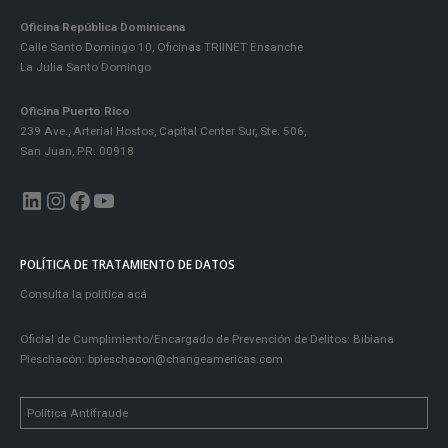
Oficina República Dominicana
Calle Santo Domingo 10, Oficinas TRIINET Ensanche
La Julia Santo Domingo
Oficina Puerto Rico
239 Ave., Arterial Hostos, Capital Center Sur, Ste. 506,
San Juan, P.R. 00918
LinkedIn
Instagram
Facebook
YouTube
POLÍTICA DE TRATAMIENTO DE DATOS
Consulta la política acá
Oficial de Cumplimiento/Encargado de Prevención de Delitos: Bibiana
Pieschacón:
bpieschacon@changeamericas.com
Política Antifraude