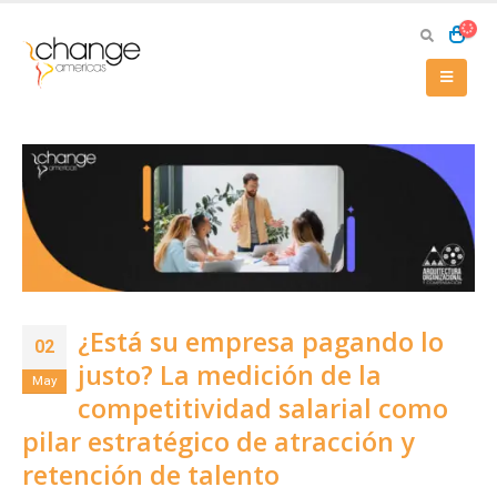
¿Está su empresa pagando lo
02
justo? La medición de la
May
competitividad salarial como
pilar estratégico de atracción y
retención de talento