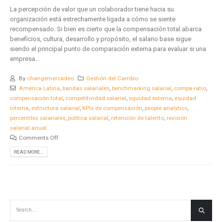
La percepción de valor que un colaborador tiene hacia su
organización está estrechamente ligada a cómo se siente
recompensado. Si bien es cierto que la compensación total abarca
beneficios, cultura, desarrollo y propósito, el salario base sigue
siendo el principal punto de comparación externa para evaluar si una
empresa...
By
changemercadeo
Gestión del Cambio
América Latina
,
bandas salariales
,
benchmarking salarial
,
compa-ratio
,
compensación total
,
competitividad salarial
,
equidad externa
,
equidad
interna
,
estructura salarial
,
KPIs de compensación
,
people analytics
,
percentiles salariales
,
política salarial
,
retención de talento
,
revisión
salarial anual
Comments Off
READ MORE...