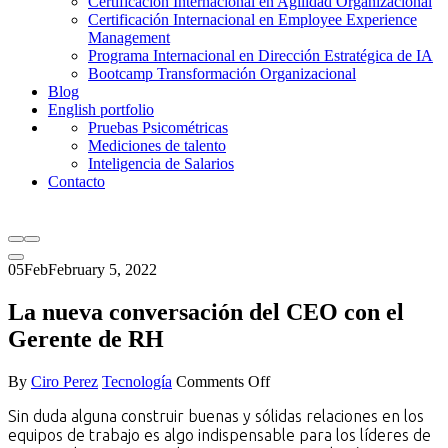
Certificación Internacional en Agilidad Organizacional
Certificación Internacional en Employee Experience
Management
Programa Internacional en Dirección Estratégica de IA
Bootcamp Transformación Organizacional
Blog
English portfolio
Pruebas Psicométricas
Mediciones de talento
Inteligencia de Salarios
Contacto
05
Feb
February 5, 2022
La nueva conversación del CEO con el
Gerente de RH
on
By
Ciro Perez
Tecnología
Comments Off
La
Sin duda alguna construir buenas y sólidas relaciones en los
nueva
equipos de trabajo es algo indispensable para los líderes de
conversación