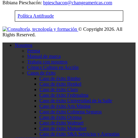
Bibiana Pieschacón:
bpieschacon@changeamericas.com
Política Antifraude
© Copyright 2026. All
Rights Reserved.
Nosotros
Prensa
Manual de marca
Trabaja con nosotros
Cómics Cultura en Acción
Casos de éxito
Caso de éxito Bimbo
Caso de éxito Henkel
Caso de éxito Claro
Caso de éxito Fedepalma
Caso de éxito Universidad de la Salle
Caso de éxito Aris Mining
Caso de éxito Colmena Seguros
Caso de éxito Ocensa
Caso de éxito Walmart
Caso de éxito Mutualser
Caso de éxito S&A Servicios y Asesorias