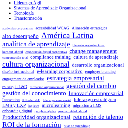
Liderazgo Ágil
Sistemas de Aprendizaje Organizacional
Tecnología
Transformación
accesibilidad WCAG
Alineación estratégica
academias corporativas
América Latina
alto desempeño
analítica de aprendizaje
bienestar organizacional
change management
burnout laboral
capacitación digital corporativa
compliance training
cultura de aprendizaje
compensación total
cultura organizacional
desarrollo organizacional
e-learning corporativo
diseño instruccional
employer branding
estrategia empresarial
engagement de empleados
gestión del cambio
estrategia L&D
formación organizacional
gestión del conocimiento
Innovación empresarial
liderazgo estratégico
Innovation
KPIs de L&D
liderazgo empresarial
LMS y LXP
microlearning
migración a LMS
logística
onboarding digital
people analytics
productividad laboral
retención de talento
Productividad organizacional
ROI de la formación
rutas de aprendizaje